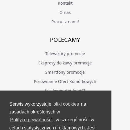
Kontakt
O nas
Pracuj z nami!
POLECAMY
Telewizory promocje
Ekspresy do kawy promocje
Smartfony promocje
Porównanie Ofert Komórkowych
Jaki komputer kupić?
Serwis wykorzystuje
pliki cookies
na
BĄDŹ NA BIEŻĄCO
zasadach określonych w
Polityce prywatności
, w szczególności w
Facebook
celach statystycznych i reklamowych. Jeśli