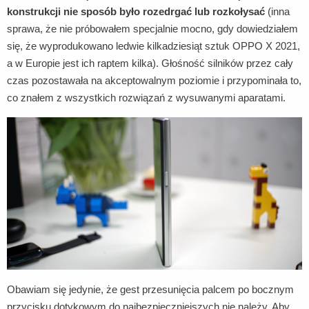
konstrukcji nie sposób było rozedrgać lub rozkołysać
(inna
sprawa, że nie próbowałem specjalnie mocno, gdy dowiedziałem
się, że wyprodukowano ledwie kilkadziesiąt sztuk OPPO X 2021,
a w Europie jest ich raptem kilka). Głośność silników przez cały
czas pozostawała na akceptowalnym poziomie i przypominała to,
co znałem z wszystkich rozwiązań z wysuwanymi aparatami.
Obawiam się jedynie, że gest przesunięcia palcem po bocznym
przycisku dotykowym do najbezpieczniejszych nie należy. Aby