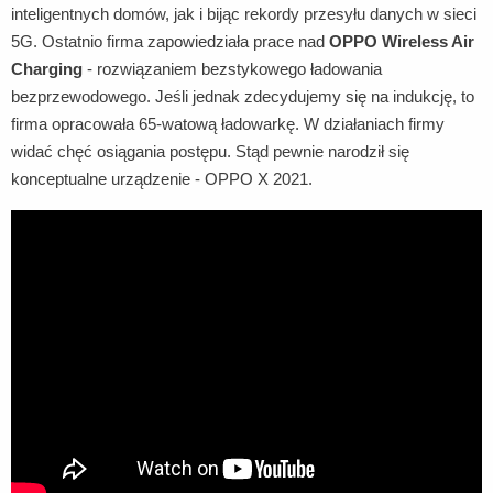
inteligentnych domów, jak i bijąc rekordy przesyłu danych w sieci
5G. Ostatnio firma zapowiedziała prace nad
OPPO Wireless Air
Charging
- rozwiązaniem bezstykowego ładowania
bezprzewodowego. Jeśli jednak zdecydujemy się na indukcję, to
firma opracowała 65-watową ładowarkę. W działaniach firmy
widać chęć osiągania postępu. Stąd pewnie narodził się
konceptualne urządzenie - OPPO X 2021.