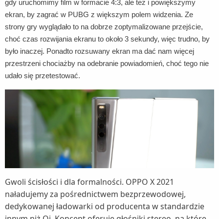
gdy uruchomimy film w formacie 4:3, ale też i powiększymy
ekran, by zagrać w PUBG z większym polem widzenia. Ze
strony gry wyglądało to na dobrze zoptymalizowane przejście,
choć czas rozwijania ekranu to około 3 sekundy, więc trudno, by
było inaczej. Ponadto rozsuwany ekran ma dać nam więcej
przestrzeni chociażby na odebranie powiadomień, choć tego nie
udało się przetestować.
Gwoli ścisłości i dla formalności. OPPO X 2021
naładujemy za pośrednictwem bezprzewodowej,
dedykowanej ładowarki od producenta w standardzie
innym niż Qi. Koncept oferuje głośniki stereo, na które