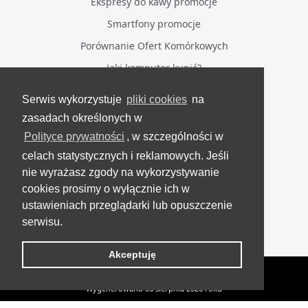
Ekspresy do kawy promocje
Smartfony promocje
Porównanie Ofert Komórkowych
Jaki komputer kupić?
Serwis wykorzystuje
pliki cookies
na
BĄDŹ NA BIEŻĄCO
zasadach określonych w
Polityce prywatności
, w szczególności w
Facebook
celach statystycznych i reklamowych. Jeśli
Grupa Testerzy Videotestów
nie wyrażasz zgody na wykorzystywanie
YouTube
cookies prosimy o wyłącznie ich w
ustawieniach przeglądarki lub opuszczenie
Twitter
serwisu.
Instagram
Akceptuję
VideoTesty.pl Wszelkie prawa zastrzeżone
Wygenerowano 06 sierpnia 2026 roku