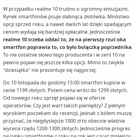
W przypadku realme 10 trudno o ogromny entuzjazm.
Rynek smartfonów psuje słabnąca złotówka. Mnóstwo
opcji sprzed roku, a nawet dwóch lat dzięki spadającym
cenom wydają się bardziej opłacalne. Jednocześnie
realme 10 trzeba oddać to, że na pierwszy rzut oka
smartfon poprawia to, co było bolączką poprzednika
.
To nie ostatnie słowo tego producenta i w serii 10 na
pewno pojawi się jeszcze kilka opcji. Mimo to zwykła
"dziesiątka" nie prezentuje się najgorzej.
Do 10 listopada do godziny 15:00 smartfon kupicie w
cenie 1199 złotych. Potem cena wróci do 1299 złotych.
Od nowego roku sprzęt pojawi się w ofercie
operatorów. Czy jest wart takich pieniędzy? Z pełnym
wyrokiem poczekam do recenzji, jednak z bólem muszę
przyznać, że niegdysiejsze 1000 zł to obecnie właśnie
wycena rzędu 1200-1300 złotych. Jednocześnie progres
na rynku smartfonów z roku na rok jest coraz mniejszy,