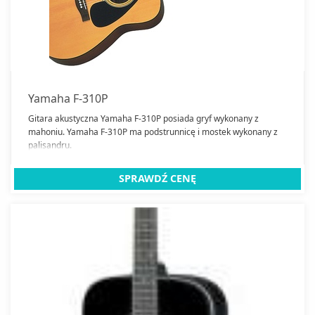
Gry planszowe
Instrumenty klawiszowe
Klocki Lego
Perkusje
Yamaha F-310P
Zabawki elektroniczne
Gitara akustyczna Yamaha F-310P posiada gryf wykonany z
mahoniu. Yamaha F-310P ma podstrunnicę i mostek wykonany z
Zamknij
palisandru.
SPRAWDŹ CENĘ