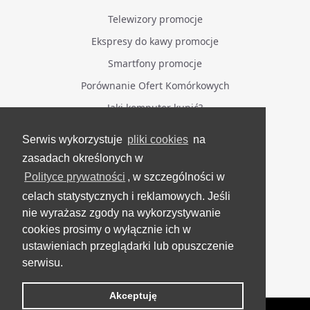
Telewizory promocje
Ekspresy do kawy promocje
Smartfony promocje
Porównanie Ofert Komórkowych
Jaki komputer kupić?
Serwis wykorzystuje
pliki cookies
na
BĄDŹ NA BIEŻĄCO
zasadach określonych w
Polityce prywatności
, w szczególności w
Facebook
celach statystycznych i reklamowych. Jeśli
Grupa Testerzy Videotestów
nie wyrażasz zgody na wykorzystywanie
YouTube
cookies prosimy o wyłącznie ich w
ustawieniach przeglądarki lub opuszczenie
Twitter
serwisu.
Instagram
Akceptuję