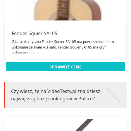
Fender Squier SA105
Gitara akustyczna Fender Squier SA105 ma powierzchnię i boki
wykonane ze świerku i nato. Fender Squier SA105 ma gryf
wykonany z nato.
SPRAWDŹ CENĘ
r
k
l
a
m
a
e
Czy wiesz, że na VideoTesty.pl znajdziesz
największą bazę rankingów w Polsce?