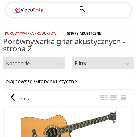
PORÓWNYWARKA PRODUKTÓW
GITARY AKUSTYCZNE
Porównywarka gitar akustycznych -
strona 2
Kategorie
Filtry
Hobby
Najnowsze Gitary akustyczne
Akcesoria dyskotekowe
2 z 2
Gitary akustyczne
Kontrolery muzyki
Gitary basowe
Miksery DJ
Gitary elektryczne
Samplery
Gitary klasyczne