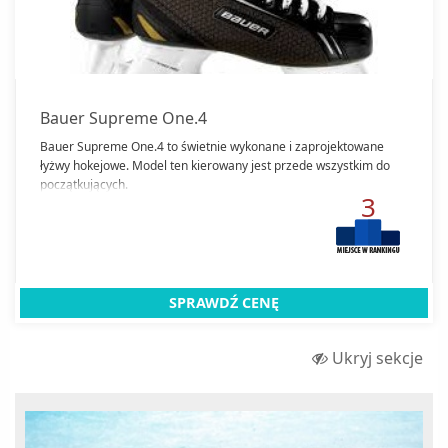
Rowery treningowe
Krzesełka rowerowe dla dzieci
Sanki i ślizgacze
Liczniki rowerowe
Wędki
Opony rowerowe
Wioślarze
Siodełka rowerowe
Bauer Supreme One.4
Torby i bagażniki rowerowe
Zamknij
Bauer Supreme One.4 to świetnie wykonane i zaprojektowane
łyżwy hokejowe. Model ten kierowany jest przede wszystkim do
Zabezpieczenia rowerowe
początkujących.
3
SPRAWDŹ CENĘ
Ukryj sekcje