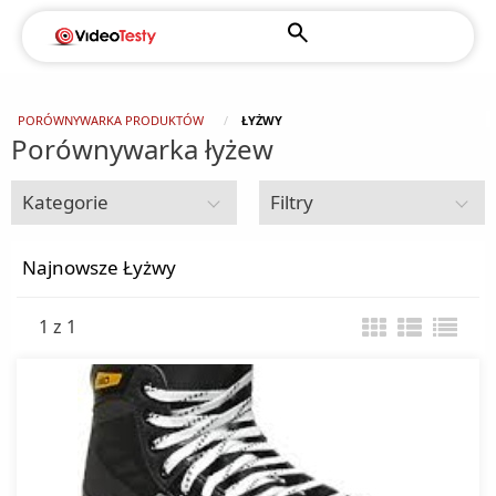
PORÓWNYWARKA PRODUKTÓW
ŁYŻWY
Porównywarka łyżew
Kategorie
Filtry
Sport i rekreacja
Najnowsze Łyżwy
1 z 1
Bieżnie
Deski snowboardowe
Buty snowboardowe
Drony i akcesoria
Helikoptery sterowane
Hulajnogi
Krótkofalówki
Modele RC