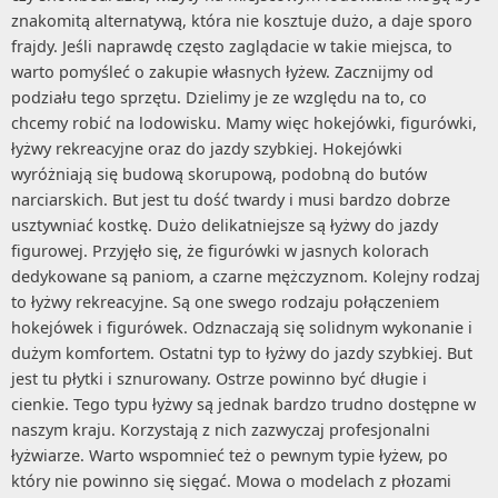
znakomitą alternatywą, która nie kosztuje dużo, a daje sporo
frajdy. Jeśli naprawdę często zaglądacie w takie miejsca, to
warto pomyśleć o zakupie własnych łyżew. Zacznijmy od
podziału tego sprzętu. Dzielimy je ze względu na to, co
chcemy robić na lodowisku. Mamy więc hokejówki, figurówki,
łyżwy rekreacyjne oraz do jazdy szybkiej. Hokejówki
wyróżniają się budową skorupową, podobną do butów
narciarskich. But jest tu dość twardy i musi bardzo dobrze
usztywniać kostkę. Dużo delikatniejsze są łyżwy do jazdy
figurowej. Przyjęło się, że figurówki w jasnych kolorach
dedykowane są paniom, a czarne mężczyznom. Kolejny rodzaj
to łyżwy rekreacyjne. Są one swego rodzaju połączeniem
hokejówek i figurówek. Odznaczają się solidnym wykonanie i
dużym komfortem. Ostatni typ to łyżwy do jazdy szybkiej. But
jest tu płytki i sznurowany. Ostrze powinno być długie i
cienkie. Tego typu łyżwy są jednak bardzo trudno dostępne w
naszym kraju. Korzystają z nich zazwyczaj profesjonalni
łyżwiarze. Warto wspomnieć też o pewnym typie łyżew, po
który nie powinno się sięgać. Mowa o modelach z płozami