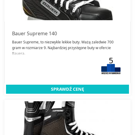
Lornetki
Samochody sterowane
Łyżworolki
Łyżwy
Maski antysmogowe
Bauer Supreme 140
Narty
Bauer Supreme, to niezwykle lekkie buty. Ważą zaledwie 700
gram w rozmiarze 9. Najbardziej przystępne buty w ofercie
Buty narciarskie
Orbitreki
Bauera.
5
Piłki
Gogle Narciarskie
Plecaki
Kijki narciarskie
Pojazdy elektryczne
quady elektryczne
SPRAWDŹ CENĘ
Rakiety do squasha
Rakiety tenisowe
Rowery
Kaski rowerowe
Rowerki biegowe