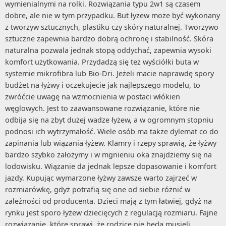
wymienialnymi na rolki. Rozwiązania typu 2w1 są czasem
dobre, ale nie w tym przypadku. But łyżew może być wykonany
z tworzyw sztucznych, plastiku czy skóry naturalnej. Tworzywo
sztuczne zapewnia bardzo dobrą ochronę i stabilność. Skóra
naturalna pozwala jednak stopą oddychać, zapewnia wysoki
komfort użytkowania. Przydadzą się też wyściółki buta w
systemie mikrofibra lub Bio-Dri. Jeżeli macie naprawdę spory
budżet na łyżwy i oczekujecie jak najlepszego modelu, to
zwróćcie uwagę na wzmocnienia w postaci włókien
węglowych. Jest to zaawansowane rozwiązanie, które nie
odbija się na zbyt dużej wadze łyżew, a w ogromnym stopniu
podnosi ich wytrzymałość. Wiele osób ma także dylemat co do
zapinania lub wiązania łyżew. Klamry i rzepy sprawią, że łyżwy
bardzo szybko założymy i w mgnieniu oka znajdziemy się na
lodowisku. Wiązanie da jednak lepsze dopasowanie i komfort
jazdy. Kupując wymarzone łyżwy zawsze warto zajrzeć w
rozmiarówkę, gdyż potrafią się one od siebie różnić w
zależności od producenta. Dzieci mają z tym łatwiej, gdyż na
rynku jest sporo łyżew dziecięcych z regulacją rozmiaru. Fajne
rozwiązanie, które sprawi, że rodzice nie będą musieli