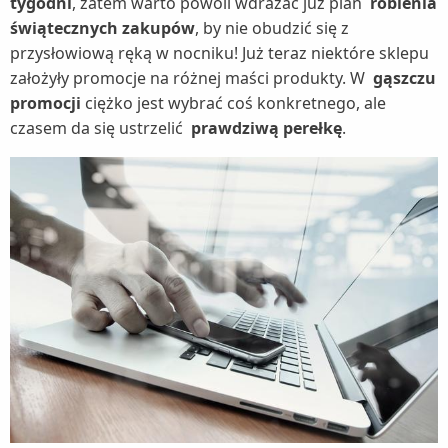
tygodni
, zatem warto powoli wdrażać już plan
robienia
świątecznych zakupów
, by nie obudzić się z
przysłowiową ręką w nocniku! Już teraz niektóre sklepu
założyły promocje na różnej maści produkty. W
gąszczu
promocji
ciężko jest wybrać coś konkretnego, ale
czasem da się ustrzelić
prawdziwą perełkę
.