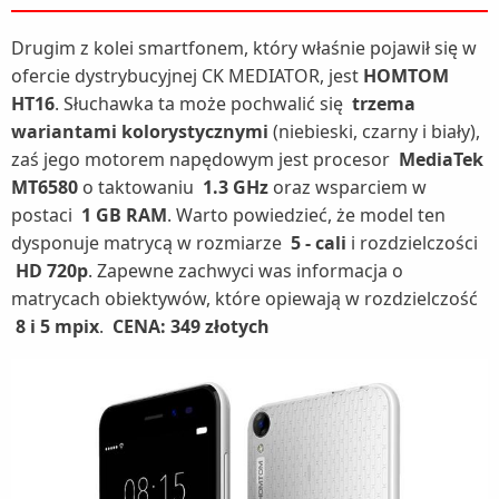
Drugim z kolei smartfonem, który właśnie pojawił się w
ofercie dystrybucyjnej CK MEDIATOR, jest
HOMTOM
HT16
. Słuchawka ta może pochwalić się
trzema
wariantami
kolorystycznymi
(niebieski, czarny i biały),
zaś jego motorem napędowym jest procesor
MediaTek
MT6580
o taktowaniu
1.3 GHz
oraz wsparciem w
postaci
1 GB RAM
. Warto powiedzieć, że model ten
dysponuje matrycą w rozmiarze
5 - cali
i rozdzielczości
HD 720p
. Zapewne zachwyci was informacja o
matrycach obiektywów, które opiewają w rozdzielczość
8 i 5 mpix
.
CENA: 349 złotych