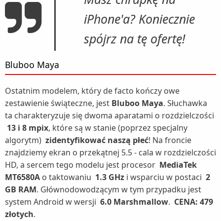
iPhone'a? Koniecznie
spójrz na tę ofertę!
Bluboo Maya
Ostatnim modelem, który de facto kończy owe
zestawienie świąteczne, jest
Bluboo Maya
. Słuchawka
ta charakteryzuje się dwoma aparatami o rozdzielczości
13 i 8 mpix
, które są w stanie (poprzez specjalny
algorytm)
zidentyfikować naszą płeć
! Na froncie
znajdziemy ekran o przekątnej 5.5 - cala w rozdzielczości
HD, a sercem tego modelu jest procesor
MediaTek
MT6580A
o taktowaniu
1.3 GHz
i wsparciu w postaci
2
GB RAM
. Głównodowodzącym w tym przypadku jest
system Android w wersji
6.0 Marshmallow
.
CENA: 479
złotych
.