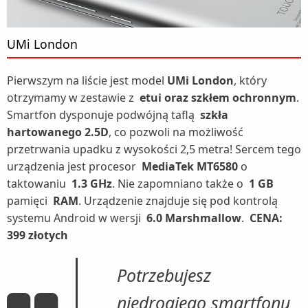
UMi London
Pierwszym na liście jest model
UMi London
, który
otrzymamy w zestawie z
etui oraz szkłem ochronnym
.
Smartfon dysponuje podwójną taflą
szkła
hartowanego 2.5D
, co pozwoli na możliwość
przetrwania upadku z wysokości 2,5 metra! Sercem tego
urządzenia jest procesor
MediaTek MT6580
o
taktowaniu
1.3 GHz
. Nie zapomniano także o
1 GB
pamięci
RAM
. Urządzenie znajduje się pod kontrolą
systemu Android w wersji
6.0 Marshmallow
.
CENA:
399 złotych
Potrzebujesz
niedrogiego smartfonu