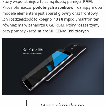
który współistnieje z tą samą ilością pamięci
RAM
.
Prócz bliźniaczo
podobnych aspektów
, różniącym oba
modele elementem jest aparat główny oraz frontowy.
Ich rozdzielczość to kolejno
13 i 8 mpix
. Smartfon ten
również ma w zanadrzu 8 GB ROM, który rozszerzymy
przy pomocy karty
microSD
. CENA:
399 złotych
Masz chrapkę na