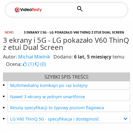
NEWS
3 EKRANY I 5G - LG POKAZAŁO V60 THINQ Z ETUI DUAL SCREEN
3 ekrany i 5G - LG pokazało V60 ThinQ
z etui Dual Screen
Autor:
Michał Mielnik
Dodano:
6 lat, 5 miesięcy
temu
Ocena:
(
1
)
(
0
)
SZYBKI SPIS TREŚCI:
Multimedialny kombajn po raz kolejny
Nawet 3 ekrany w jednym smartfonie
Reszta specyfikacji to typowy poziom flagowca
LG V60 ThinQ 5G - specyfikacja i dostępność
Ekran