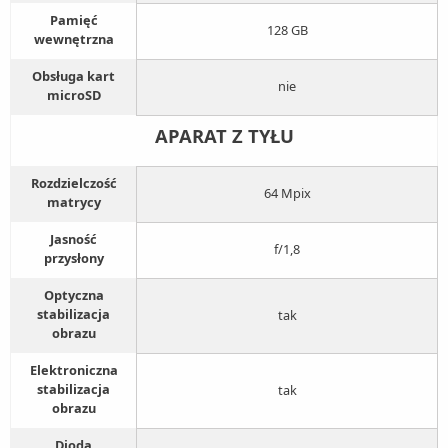
Pamięć
128 GB
wewnętrzna
Obsługa kart
nie
microSD
APARAT Z TYŁU
Rozdzielczość
64 Mpix
matrycy
Jasność
f/1,8
przysłony
Optyczna
stabilizacja
tak
obrazu
Elektroniczna
stabilizacja
tak
obrazu
Dioda