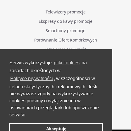
Telewizory promocje
Ekspresy do kawy promocje
Smartfony promocje
Porównanie Ofert Komórkowych
Jaki komputer kupić?
Serwis wykorzystuje
pliki cookies
na
BĄDŹ NA BIEŻĄCO
zasadach określonych w
Polityce prywatności
, w szczególności w
Facebook
celach statystycznych i reklamowych. Jeśli
Grupa Testerzy Videotestów
nie wyrażasz zgody na wykorzystywanie
YouTube
cookies prosimy o wyłącznie ich w
ustawieniach przeglądarki lub opuszczenie
Twitter
serwisu.
Instagram
Akceptuję