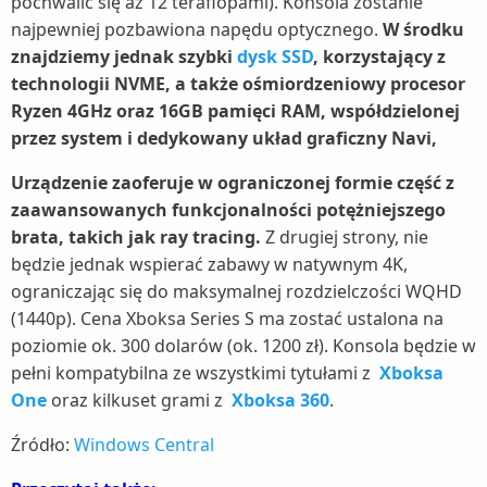
pochwalić się aż 12 teraflopami). Konsola zostanie
najpewniej pozbawiona napędu optycznego.
W środku
znajdziemy jednak szybki
dysk SSD
, korzystający z
technologii NVME, a także ośmiordzeniowy procesor
Ryzen 4GHz oraz 16GB pamięci RAM, współdzielonej
przez system i dedykowany układ graficzny Navi,
Urządzenie zaoferuje w ograniczonej formie część z
zaawansowanych funkcjonalności potężniejszego
brata, takich jak ray tracing.
Z drugiej strony, nie
będzie jednak wspierać zabawy w natywnym 4K,
ograniczając się do maksymalnej rozdzielczości WQHD
(1440p). Cena Xboksa Series S ma zostać ustalona na
poziomie ok. 300 dolarów (ok. 1200 zł). Konsola będzie w
pełni kompatybilna ze wszystkimi tytułami z
Xboksa
One
oraz kilkuset grami z
Xboksa 360
.
Źródło:
Windows Central