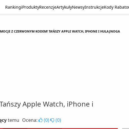
Rankingi
Produkty
Recenzje
Artykuły
Newsy
Instrukcje
Kody Rabat
MOCJE Z CZERWONYM KODEM! TAŃSZY APPLE WATCH, IPHONE I HULAJNOGA
ańszy Apple Watch, iPhone i
ięcy
temu
Ocena:
(
0
)
(
0
)