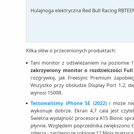
Hulajnoga elektryczna Red Bull Racing RBTEE
Kilka słów o przecenionych produktach:
Tani monitor z odświeżaniem na poziomie 
zakrzywiony monitor o rozdzielczości Ful
rozgrywkę, jak Freesync Premium zapobiega
Wszystko przy obsłudze Display Port 1.2, 
wynosi 1500R.
Testowaliśmy iPhone SE (2022)
i może nie
wykonuje dobrze. Ekran 4,7 cala jest czyt
Świetna wydajność procesora A15 Bionic spraw
płynne. Względem poprzednika zwiększono tu
zdjęcia - zarówno te robione 12 Mpix matrycą 