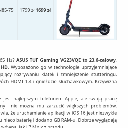
N85-75
1799 zł
1699 zł
165 Hz?
ASUS TUF Gaming VG23VQE to 23,6-calowy,
l HD
. Wyposażono go w technologie uprzyjemniające
jący rozrywaniu klatek i zmniejszenie stutteringu.
dwóch HDMI 1.4 i gnieździe słuchawkowym. Krzywizna
 jest najlepszym telefonem Apple, ale swoją pracę
elny i nie można mu zarzucić większych problemów.
ia, że uruchamianie aplikacji w iOS 16 jest niezwykle
 nieco baterię i dodano GB RAM-u. Dobrze wyglądają
główną, jak i 7 Mpix z przodu.