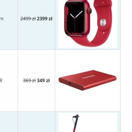
mm
2499 zł
2399 zł
R
369 zł
349 zł