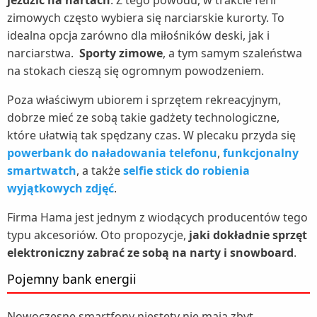
jeździć na nartach
. Z tego powodu, w trakcie ferii
zimowych często wybiera się narciarskie kurorty. To
idealna opcja zarówno dla miłośników deski, jak i
narciarstwa.
Sporty zimowe
, a tym samym szaleństwa
na stokach cieszą się ogromnym powodzeniem.
Poza właściwym ubiorem i sprzętem rekreacyjnym,
dobrze mieć ze sobą takie gadżety technologiczne,
które ułatwią tak spędzany czas. W plecaku przyda się
powerbank do naładowania telefonu
,
funkcjonalny
smartwatch
, a także
selfie stick do robienia
wyjątkowych zdjęć
.
Firma Hama jest jednym z wiodących producentów tego
typu akcesoriów. Oto propozycje,
jaki dokładnie sprzęt
elektroniczny zabrać ze sobą na narty i snowboard
.
Pojemny bank energii
Nowoczesne smartfony niestety nie mają zbyt