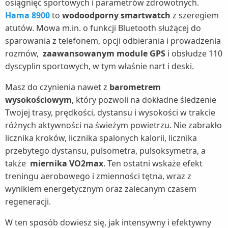
osiągnięć sportowych i parametrów zdrowotnych.
Hama 8900
to
wodoodporny smartwatch
z szeregiem
atutów. Mowa m.in. o funkcji Bluetooth służącej do
sparowania z telefonem, opcji odbierania i prowadzenia
rozmów,
zaawansowanym module GPS
i obsłudze 110
dyscyplin sportowych, w tym właśnie nart i deski.
Masz do czynienia nawet z
barometrem
wysokościowym
, który pozwoli na dokładne śledzenie
Twojej trasy, prędkości, dystansu i wysokości w trakcie
różnych aktywności na świeżym powietrzu. Nie zabrakło
licznika kroków, licznika spalonych kalorii, licznika
przebytego dystansu, pulsometra, pulsoksymetra, a
także
miernika VO2max
. Ten ostatni wskaże efekt
treningu aerobowego i zmienności tętna, wraz z
wynikiem energetycznym oraz zalecanym czasem
regeneracji.
W ten sposób dowiesz się, jak intensywny i efektywny