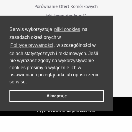
Porównanie Ofert Komórkowych
Jaki komputer kupić?
Serwis wykorzystuje
pliki cookies
na
BĄDŹ NA BIEŻĄCO
zasadach określonych w
Polityce prywatności
, w szczególności w
Facebook
celach statystycznych i reklamowych. Jeśli
Grupa Testerzy Videotestów
nie wyrażasz zgody na wykorzystywanie
YouTube
cookies prosimy o wyłącznie ich w
ustawieniach przeglądarki lub opuszczenie
Twitter
serwisu.
Instagram
Akceptuję
VideoTesty.pl Wszelkie prawa zastrzeżone
Wygenerowano 07 sierpnia 2026 roku
Jaki sprzęt technologiczny Hama zabrać ze sobą na narty i snowboard?
UP