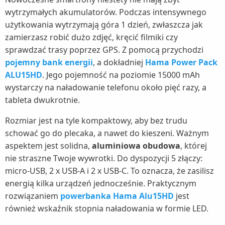
wytrzymałych akumulatorów. Podczas intensywnego
użytkowania wytrzymają góra 1 dzień, zwłaszcza jak
zamierzasz robić dużo zdjęć, kręcić filmiki czy
sprawdzać trasy poprzez GPS. Z pomocą przychodzi
pojemny bank energii
, a dokładniej
Hama Power Pack
ALU15HD
. Jego pojemność na poziomie 15000 mAh
wystarczy na naładowanie telefonu około pięć razy, a
tableta dwukrotnie.
Rozmiar jest na tyle kompaktowy, aby bez trudu
schować go do plecaka, a nawet do kieszeni. Ważnym
aspektem jest solidna,
aluminiowa obudowa
, której
nie straszne Twoje wywrotki. Do dyspozycji 5 złączy:
micro-USB, 2 x USB-A i 2 x USB-C. To oznacza, że zasilisz
energią kilka urządzeń jednocześnie. Praktycznym
rozwiązaniem
powerbanka Hama Alu15HD
jest
również wskaźnik stopnia naładowania w formie LED.