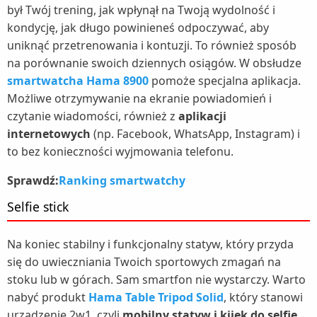
był Twój trening, jak wpłynął na Twoją wydolność i
kondycję, jak długo powinieneś odpoczywać, aby
uniknąć przetrenowania i kontuzji. To również sposób
na porównanie swoich dziennych osiągów. W obsłudze
smartwatcha Hama 8900
pomoże specjalna aplikacja.
Możliwe otrzymywanie na ekranie powiadomień i
czytanie wiadomości, również z
aplikacji
internetowych
(np. Facebook, WhatsApp, Instagram) i
to bez konieczności wyjmowania telefonu.
Sprawdź:
Ranking smartwatchy
Selfie stick
Na koniec stabilny i funkcjonalny statyw, który przyda
się do uwieczniania Twoich sportowych zmagań na
stoku lub w górach. Sam smartfon nie wystarczy. Warto
nabyć produkt
Hama Table Tripod Solid
, który stanowi
urządzenie 2w1, czyli
mobilny statyw i kijek do selfie
.