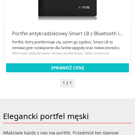
Nośniki
Podgrzewacze tytoniu
Portfele
Roboty myjące okna
Portfel antykradzieżowy Smart LB z Bluetooth i GPS
Torby
Portfel, który poinformuje cię, zanim go zgubisz. Smart LB to
innowacyjne rozwiązanie dla fanów wygody oraz nowoczesności.
Zegarki
Skórzane wykończenie skrywa technologię, która zaskoczy
niejedną osobę.
Zegarki damskie
SPRAWDŹ CENĘ
Zestawy kosmetyków
Dezodoranty
Zgrzewarki do folii
1 z 1
Kremy do ciała
Zamknij
Kremy do twarzy
Elegancki portfel męski
Właściwie każdy z nas ma portfel. Przedmiot ten stanowi