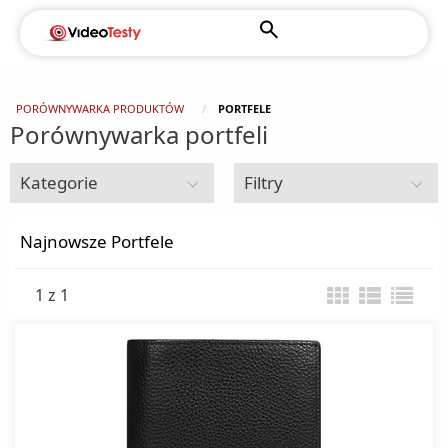
PORÓWNYWARKA PRODUKTÓW
PORTFELE
Porównywarka portfeli
Kategorie
Filtry
Pozostałe
Najnowsze Portfele
1 z 1
Akcesoria
Baterie AAA
Długopisy
Karty prepaid
Masażery