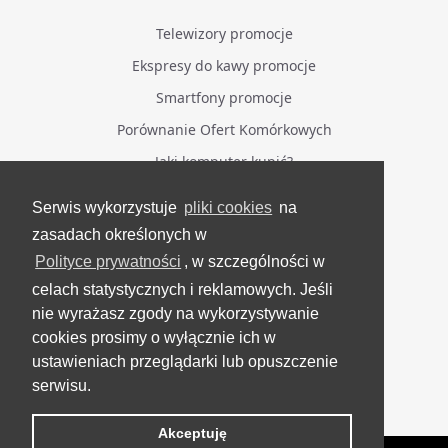
Telewizory promocje
Ekspresy do kawy promocje
Smartfony promocje
Porównanie Ofert Komórkowych
Jaki komputer kupić?
Serwis wykorzystuje
pliki cookies
na
BĄDŹ NA BIEŻĄCO
zasadach określonych w
Polityce prywatności
, w szczególności w
Facebook
celach statystycznych i reklamowych. Jeśli
Grupa Testerzy Videotestów
nie wyrażasz zgody na wykorzystywanie
YouTube
cookies prosimy o wyłącznie ich w
ustawieniach przeglądarki lub opuszczenie
Twitter
serwisu.
Instagram
Akceptuję