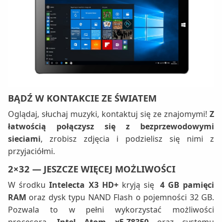
BĄDŹ W KONTAKCIE
ZE ŚWIATEM
Oglądaj, słuchaj muzyki, kontaktuj się ze znajomymi!
Z
łatwością połączysz się z bezprzewodowymi
sieciami
, zrobisz zdjęcia i podzielisz się nimi z
przyjaciółmi.
2×32
— JESZCZE WIĘCEJ MOŻLIWOŚCI
W środku
Intelecta X3 HD+
kryją się
4 GB pamięci
RAM
oraz dysk typu NAND Flash o pojemności 32 GB.
Pozwala to w pełni wykorzystać możliwości
procesora
Intel Atom x5-Z8350
oraz systemu