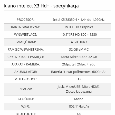
kiano intelect X3 Hd+ - specyfikacja
PROCESOR:
Intel X5 Z8350 4 × 1.44 do 1.92GHz
KARTA GRAFICZNA:
INTEL HD Graphics
WYŚWIETLACZ:
10.1” IPS HD, 800 × 1280
PAMIĘĆ RAM:
4 GB DDR3
PAMIĘĆ WEWNĘTRZNA:
32 GB eMMC
CZYTNIK KART PAMIĘCI:
Karta MicroSD do 32 GB
APARAT / KAMERA:
2Mpx tył, 2Mpx Przód
AKUMULATOR:
Bateria litowo-polimerowa 6000mAh
MULTI-TOUCH:
TAK
Jack, MicroUSB, MicroHDMI,
ZŁĄCZA:
Złącze ładowania
GŁOŚNIKI:
Mono
WI-FI:
802.11/b/g/n
BLUETOOTH:
4.0