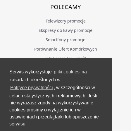
POLECAMY
Telewizory promocje
Ekspresy do kawy promocje
Smartfony promocje
Porównanie Ofert Komórkowych
Jaki komputer kupić?
Serwis wykorzystuje
pliki cookies
na
BĄDŹ NA BIEŻĄCO
zasadach określonych w
Polityce prywatności
, w szczególności w
Facebook
celach statystycznych i reklamowych. Jeśli
Grupa Testerzy Videotestów
nie wyrażasz zgody na wykorzystywanie
YouTube
cookies prosimy o wyłącznie ich w
ustawieniach przeglądarki lub opuszczenie
Twitter
serwisu.
Instagram