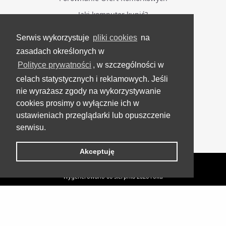
Jaki komputer kupić?
Serwis wykorzystuje
pliki cookies
na
BĄDŹ NA BIEŻĄCO
zasadach określonych w
Polityce prywatności
, w szczególności w
Facebook
celach statystycznych i reklamowych. Jeśli
Grupa Testerzy Videotestów
nie wyrażasz zgody na wykorzystywanie
YouTube
cookies prosimy o wyłącznie ich w
ustawieniach przeglądarki lub opuszczenie
Twitter
serwisu.
Instagram
Akceptuję
VideoTesty.pl Wszelkie prawa zastrzeżone
Wygenerowano 06 sierpnia 2026 roku