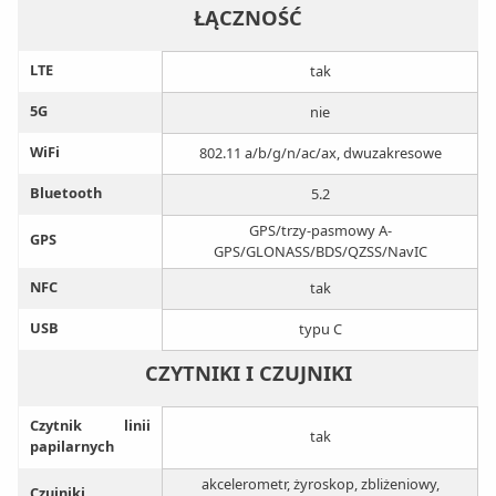
ŁĄCZNOŚĆ
LTE
tak
5G
nie
WiFi
802.11 a/b/g/n/ac/ax, dwuzakresowe
Bluetooth
5.2
GPS/trzy-pasmowy A-
GPS
GPS/GLONASS/BDS/QZSS/NavIC
NFC
tak
USB
typu C
CZYTNIKI I CZUJNIKI
Czytnik linii
tak
papilarnych
akcelerometr, żyroskop, zbliżeniowy,
Czujniki