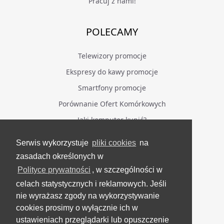
Pracuj z nami!
POLECAMY
Telewizory promocje
Ekspresy do kawy promocje
Smartfony promocje
Porównanie Ofert Komórkowych
Jaki komputer kupić?
Serwis wykorzystuje
pliki cookies
na
BĄDŹ NA BIEŻĄCO
zasadach określonych w
Polityce prywatności
, w szczególności w
Facebook
celach statystycznych i reklamowych. Jeśli
Grupa Testerzy Videotestów
nie wyrażasz zgody na wykorzystywanie
YouTube
cookies prosimy o wyłącznie ich w
ustawieniach przeglądarki lub opuszczenie
Twitter