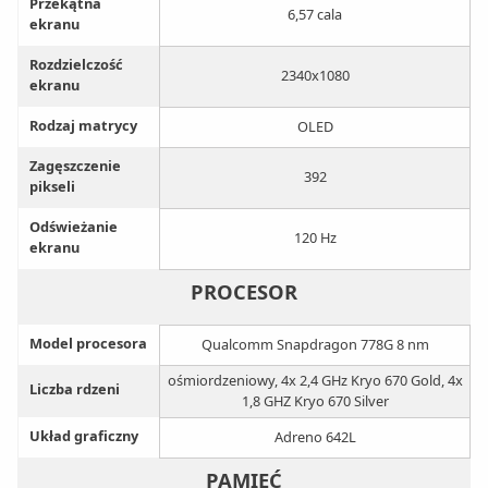
Przekątna
6,57 cala
ekranu
Rozdzielczość
2340x1080
ekranu
Rodzaj matrycy
OLED
Zagęszczenie
392
pikseli
Odświeżanie
120 Hz
ekranu
PROCESOR
Model procesora
Qualcomm Snapdragon 778G 8 nm
ośmiordzeniowy, 4x 2,4 GHz Kryo 670 Gold, 4x
Liczba rdzeni
1,8 GHZ Kryo 670 Silver
Układ graficzny
Adreno 642L
PAMIĘĆ