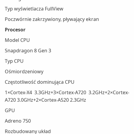
Typ wyświetlacza FullView
Poczwórnie zakrzywiony, pływający ekran
Procesor
Model CPU
Snapdragon 8 Gen 3
Typ CPU
Ośmiordzeniowy
Częstotliwość dominująca CPU
1×Cortex-X4 3.3GHz+3×Cortex-A720 3.2GHz+2×Cortex-
A720 3.0GHz+2×Cortex-A520 2.3GHz
GPU
Adreno 750
Rozbudowany układ