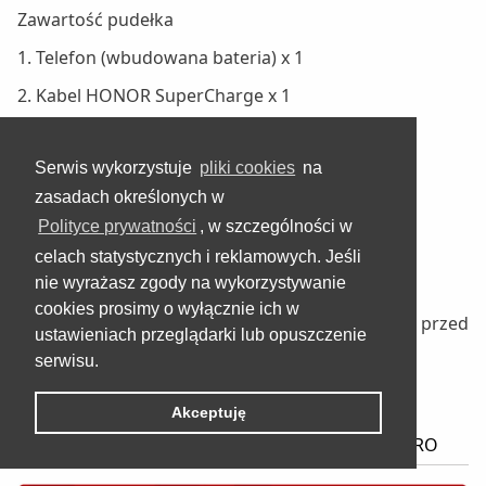
Zawartość pudełka
1. Telefon (wbudowana bateria) x 1
2. Kabel HONOR SuperCharge x 1
3. Kabel typu C x 1
Serwis wykorzystuje
pliki cookies
na
4. Osłona ochronna TPU x 1*
zasadach określonych w
5. Skrócona instrukcja obsługi x 1
Polityce prywatności
, w szczególności w
6. Narzędzie do wysuwania x 1
celach statystycznych i reklamowych. Jeśli
nie wyrażasz zgody na wykorzystywanie
7. Karta gwarancyjna x 1*
cookies prosimy o wyłącznie ich w
8. Folia ochronna TP (dołączona do telefonu przed
ustawieniach przeglądarki lub opuszczenie
dostawą) x 1
serwisu.
*W zależności od rynku.
Akceptuję
INSTRUKCJA OBSŁUGI DO HONOR MAGIC6 PRO