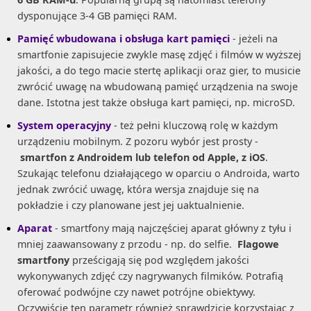
dysponujące 3-4 GB pamięci RAM.
Pamięć wbudowana i obsługa kart pamięci
- jeżeli na
smartfonie zapisujecie zwykle masę zdjęć i filmów w wyższej
jakości, a do tego macie stertę aplikacji oraz gier, to musicie
zwrócić uwagę na wbudowaną pamięć urządzenia na swoje
dane. Istotna jest także obsługa kart pamięci, np. microSD.
System operacyjny
- też pełni kluczową rolę w każdym
urządzeniu mobilnym. Z pozoru wybór jest prosty -
smartfon z Androidem lub telefon od Apple, z iOS
.
Szukając telefonu działającego w oparciu o Androida, warto
jednak zwrócić uwagę, która wersja znajduje się na
pokładzie i czy planowane jest jej uaktualnienie.
Aparat
- smartfony mają najczęściej aparat główny z tyłu i
mniej zaawansowany z przodu - np. do selfie.
Flagowe
smartfony
prześcigają się pod względem jakości
wykonywanych zdjęć czy nagrywanych filmików. Potrafią
oferować podwójne czy nawet potrójne obiektywy.
Oczywiście ten parametr również sprawdzicie korzystając z