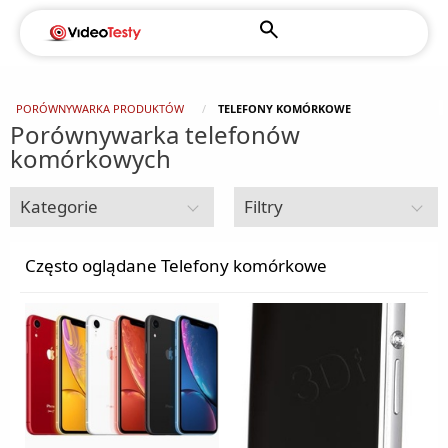
PORÓWNYWARKA PRODUKTÓW
TELEFONY KOMÓRKOWE
Porównywarka telefonów
komórkowych
Kategorie
Filtry
Telefony i akcesoria
Często oglądane Telefony komórkowe
Akcesoria do telefonów
Banki energii
Phablety
Smartbandy
Etui na telefon
Smartwatche
Selfie sticki
Telefony komórkowe