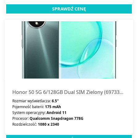
SPRAWDŹ CENĘ
Honor 50 5G 6/128GB Dual SIM Zielony (69733168566200)
Rozmiar wyświetlacza:
6.5"
Pojemność baterii:
175 mAh
System operacyjny:
Android 11
Procesor:
Qualcomm Snapdragon 778G
Rozdzielczość:
1080 x 2340