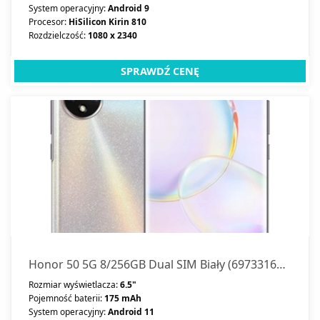
System operacyjny:
Android 9
Procesor:
HiSilicon Kirin 810
Rozdzielczość:
1080 x 2340
SPRAWDŹ CENĘ
Honor 50 5G 8/256GB Dual SIM Biały (69733168566820)
Rozmiar wyświetlacza:
6.5"
Pojemność baterii:
175 mAh
System operacyjny:
Android 11