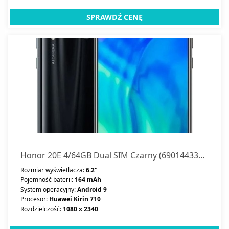
SPRAWDŹ CENĘ
Honor 20E 4/64GB Dual SIM Czarny (69014433839620)
Rozmiar wyświetlacza:
6.2"
Pojemność baterii:
164 mAh
System operacyjny:
Android 9
Procesor:
Huawei Kirin 710
Rozdzielczość:
1080 x 2340