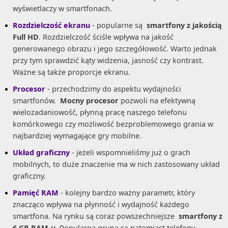
wyświetlaczy w smartfonach.
Rozdzielczość ekranu
- popularne są
smartfony z jakością
Full HD
. Rozdzielczość ściśle wpływa na jakość
generowanego obrazu i jego szczegółowość. Warto jednak
przy tym sprawdzić kąty widzenia, jasność czy kontrast.
Ważne są także proporcje ekranu.
Procesor
- przechodzimy do aspektu wydajności
smartfonów.
Mocny procesor
pozwoli na efektywną
wielozadaniowość, płynną pracę naszego telefonu
komórkowego czy możliwość bezproblemowego grania w
najbardziej wymagające gry mobilne.
Układ graficzny
- jeżeli wspomnieliśmy już o grach
mobilnych, to duże znaczenie ma w nich zastosowany układ
graficzny.
Pamięć RAM
- kolejny bardzo ważny parametr, który
znacząco wpływa na płynność i wydajność każdego
smartfona. Na rynku są coraz powszechniejsze
smartfony z
6 GB RAM-u
. Popularną grupą są natomiast telefony