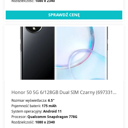
Rozdzielczość:
1080 x 2340
SPRAWDŹ CENĘ
Honor 50 5G 6/128GB Dual SIM Czarny (69733168566130)
Rozmiar wyświetlacza:
6.5"
Pojemność baterii:
175 mAh
System operacyjny:
Android 11
Procesor:
Qualcomm Snapdragon 778G
Rozdzielczość:
1080 x 2340