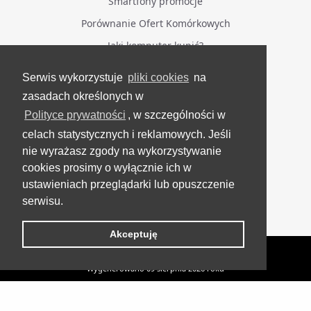
Smartfony promocje
Porównanie Ofert Komórkowych
Jaki komputer kupić?
Serwis wykorzystuje
pliki cookies
na
BĄDŹ NA BIEŻĄCO
zasadach określonych w
Polityce prywatności
, w szczególności w
Facebook
celach statystycznych i reklamowych. Jeśli
Grupa Testerzy Videotestów
nie wyrażasz zgody na wykorzystywanie
YouTube
cookies prosimy o wyłącznie ich w
ustawieniach przeglądarki lub opuszczenie
Twitter
serwisu.
Instagram
Akceptuję
VideoTesty.pl Wszelkie prawa zastrzeżone
Wygenerowano 09 sierpnia 2026 roku