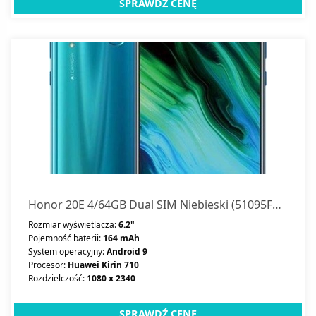
SPRAWDŹ CENĘ
Honor 20E 4/64GB Dual SIM Niebieski (51095FQX )
Rozmiar wyświetlacza:
6.2"
Pojemność baterii:
164 mAh
System operacyjny:
Android 9
Procesor:
Huawei Kirin 710
Rozdzielczość:
1080 x 2340
SPRAWDŹ CENĘ