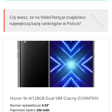
r
k
l
a
m
a
e
Czy wiesz, że na VideoTesty.pl znajdziesz
największą bazę rankingów w Polsce?
Honor 9x 4/128GB Dual SIM Czarny (51094TKY)
Rozmiar wyświetlacza:
6.59"
Pojemność baterii:
206 mAh