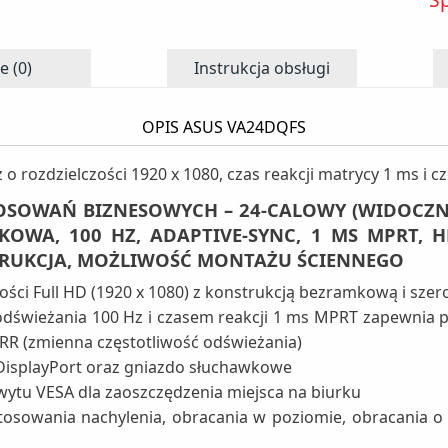
e (0)
Instrukcja obsługi
OPIS ASUS VA24DQFS
o rozdzielczości 1920 x 1080, czas reakcji matrycy 1 ms i 
OSOWAŃ BIZNESOWYCH – 24-CALOWY (WIDOCZNA
KOWA, 100 HZ, ADAPTIVE-SYNC, 1 MS MPRT, H
TRUKCJA, MOŻLIWOŚĆ MONTAŻU ŚCIENNEGO
zości Full HD (1920 x 1080) z konstrukcją bezramkową i sze
dświeżania 100 Hz i czasem reakcji 1 ms MPRT zapewnia p
 VRR (zmienna częstotliwość odświeżania)
DisplayPort oraz gniazdo słuchawkowe
ytu VESA dla zaoszczędzenia miejsca na biurku
sowania nachylenia, obracania w poziomie, obracania o 9