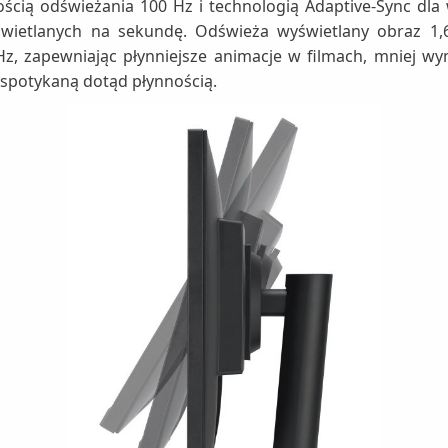
cią odświeżania 100 Hz i technologią Adaptive-Sync dla 
wyświetlanych na sekundę. Odświeża wyświetlany obraz 
Hz, zapewniając płynniejsze animacje w filmach, mniej wy
espotykaną dotąd płynnością.