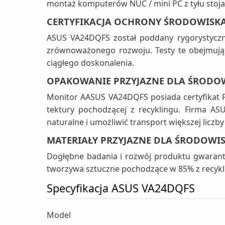
montaż komputerów NUC / mini PC z tyłu stoja
CERTYFIKACJA OCHRONY ŚRODOWISK
ASUS VA24DQFS został poddany rygorystyczn
zrównoważonego rozwoju. Testy te obejmują 
ciągłego doskonalenia.
OPAKOWANIE PRZYJAZNE DLA ŚRODO
Monitor AASUS VA24DQFS posiada certyfikat
tektury pochodzącej z recyklingu. Firma A
naturalne i umożliwić transport większej licz
MATERIAŁY PRZYJAZNE DLA ŚRODOWI
Dogłębne badania i rozwój produktu gwarantu
tworzywa sztuczne pochodzące w 85% z recykli
Specyfikacja ASUS VA24DQFS
Model