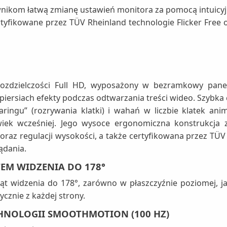
nikom łatwą zmianę ustawień monitora za pomocą intuicyj
yfikowane przez TÜV Rheinland technologie Flicker Free o
zdzielczości Full HD, wyposażony w bezramkowy panel
 piersiach efekty podczas odtwarzania treści wideo. Szybka 
aringu” (rozrywania klatki) i wahań w liczbie klatek an
wiek wcześniej. Jego wysoce ergonomiczna konstrukcja 
oraz regulacji wysokości, a także certyfikowana przez TÜV 
ądania.
TEM WIDZENIA DO 178°
t widzenia do 178°, zarówno w płaszczyźnie poziomej, jak
cznie z każdej strony.
CHNOLOGII SMOOTHMOTION (100 HZ)