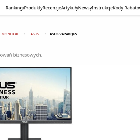
Rankingi
Produkty
Recenzje
Artykuły
Newsy
Instrukcje
Kody Rabat
MONITOR
ASUS
ASUS VA24DQFS
sowań biznesowych.