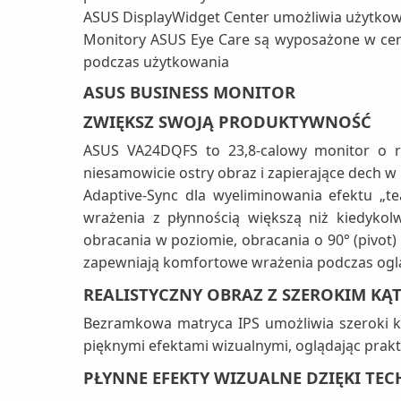
ASUS DisplayWidget Center umożliwia użytkow
Monitory ASUS Eye Care są wyposażone w cert
podczas użytkowania
ASUS BUSINESS MONITOR
ZWIĘKSZ SWOJĄ PRODUKTYWNOŚĆ
ASUS VA24DQFS to 23,8-calowy monitor o ro
niesamowicie ostry obraz i zapierające dech w
Adaptive-Sync dla wyeliminowania efektu „te
wrażenia z płynnością większą niż kiedykol
obracania w poziomie, obracania o 90° (pivot) 
zapewniają komfortowe wrażenia podczas ogl
REALISTYCZNY OBRAZ Z SZEROKIM KĄ
Bezramkowa matryca IPS umożliwia szeroki ką
pięknymi efektami wizualnymi, oglądając prakty
PŁYNNE EFEKTY WIZUALNE DZIĘKI TE