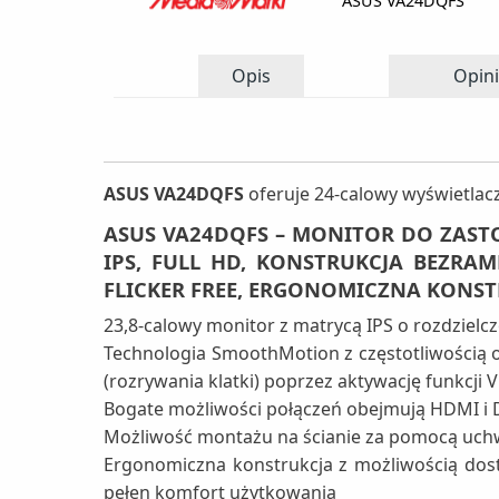
ASUS VA24DQFS
Opis
Opini
ASUS VA24DQFS
oferuje 24-calowy wyświetlacz 
ASUS VA24DQFS – MONITOR DO ZAST
IPS, FULL HD, KONSTRUKCJA BEZRAM
FLICKER FREE, ERGONOMICZNA KONS
23,8-calowy monitor z matrycą IPS o rozdzielc
Technologia SmoothMotion z częstotliwością o
(rozrywania klatki) poprzez aktywację funkcji
Bogate możliwości połączeń obejmują HDMI i 
Możliwość montażu na ścianie za pomocą uchw
Ergonomiczna konstrukcja z możliwością dosto
pełen komfort użytkowania