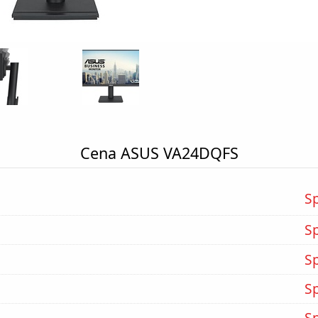
Cena ASUS VA24DQFS
S
S
S
S
S