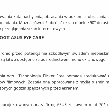
owania kąta nachylenia, obracania w poziomie, obracania o 9
oglądania. Można również obrócić ekran o pełne 90° do ust
przeglądania stron internetowych.
GII ASUS EYE CARE
onić przed potencjalnie szkodliwym światłem niebieskim,
te są łatwo dostępne za pośrednictwem menu ekranowego.
enia oczu. Technologia Flicker Free pomaga zredukować 
ów filmowych. Została ona opracowana z myślą o zminima
czonych godzin spędzanych przed ekranem.
zaprojektowanym przez firmę ASUS zestawem mini PC* (