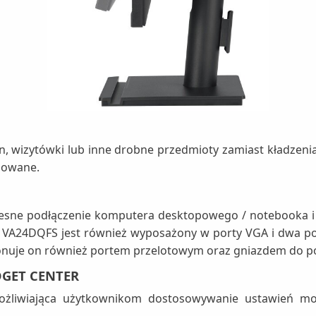
, wizytówki lub inne drobne przedmioty zamiast kładzenia 
zowane.
zesne podłączenie komputera desktopowego / notebooka i i
ń. VA24DQFS jest również wyposażony w porty VGA i dwa po
onuje on również portem przelotowym oraz gniazdem do po
GET CENTER
możliwiająca użytkownikom dostosowywanie ustawień m