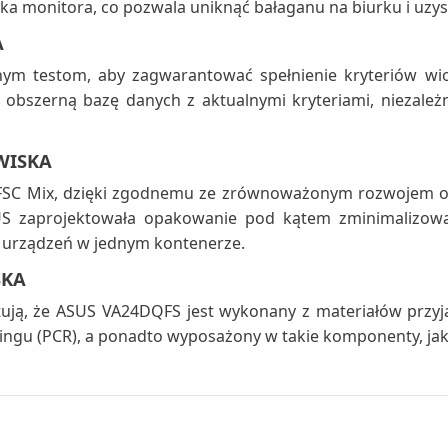
ka monitora, co pozwala uniknąć bałaganu na biurku i uzy
A
ym testom, aby zagwarantować spełnienie kryteriów wio
obszerną bazę danych z aktualnymi kryteriami, niezależn
WISKA
 FSC Mix, dzięki zgodnemu ze zrównoważonym rozwojem
SUS zaprojektowała opakowanie pod kątem zminimalizowan
by urządzeń w jednym kontenerze.
SKA
ją, że ASUS VA24DQFS jest wykonany z materiałów przyja
ngu (PCR), a ponadto wyposażony w takie komponenty, jak 