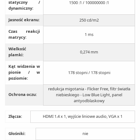
statyczny /
1500 :1 / 100000000 :1
dynamiczny:
Jasność ekranu:
250 cd/m2
Czas reakcji
1 ms
matrycy:
Wielkość
0,274 mm
plamki:
Kąt widzenia w
pionie / w
178 stopni / 178 stopni
poziomie:
redukcja migotania - Flicker Free, filtr światła
Ochrona oczu:
niebieskiego - Low Blue Light‎, panel
antyodblaskowy
Złącza:
HDMI 1.4 x 1, wyjście liniowe audio, VGA x 1
Głośniki:
nie