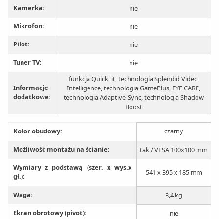
Kamerka:
nie
Mikrofon:
nie
Pilot:
nie
Tuner TV:
nie
funkcja QuickFit, technologia Splendid Video
Informacje
Intelligence, technologia GamePlus, EYE CARE,
dodatkowe:
technologia Adaptive-Sync, technologia Shadow
Boost
Kolor obudowy:
czarny
Możliwość montażu na ścianie:
tak / VESA 100x100 mm
Wymiary z podstawą (szer. x wys.x
541 x 395 x 185 mm
gł.):
Waga:
3,4 kg
Ekran obrotowy (pivot):
nie