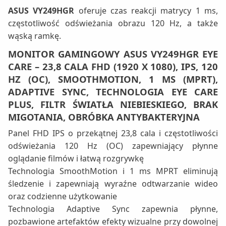
ASUS VY249HGR
oferuje czas reakcji matrycy 1 ms,
częstotliwość odświeżania obrazu 120 Hz, a także
wąską ramkę.
MONITOR GAMINGOWY ASUS VY249HGR EYE
CARE – 23,8 CALA FHD (1920 X 1080), IPS, 120
HZ (OC), SMOOTHMOTION, 1 MS (MPRT),
ADAPTIVE SYNC, TECHNOLOGIA EYE CARE
PLUS, FILTR ŚWIATŁA NIEBIESKIEGO, BRAK
MIGOTANIA, OBRÓBKA ANTYBAKTERYJNA
Panel FHD IPS o przekątnej 23,8 cala i częstotliwości
odświeżania 120 Hz (OC) zapewniający płynne
oglądanie filmów i łatwą rozgrywkę
Technologia SmoothMotion i 1 ms MPRT eliminują
śledzenie i zapewniają wyraźne odtwarzanie wideo
oraz codzienne użytkowanie
Technologia Adaptive Sync zapewnia płynne,
pozbawione artefaktów efekty wizualne przy dowolnej