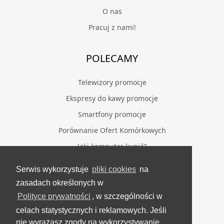
O nas
Pracuj z nami!
POLECAMY
Telewizory promocje
Ekspresy do kawy promocje
Smartfony promocje
Porównanie Ofert Komórkowych
Jaki komputer kupić?
Serwis wykorzystuje
pliki cookies
na
BĄDŹ NA BIEŻĄCO
zasadach określonych w
Polityce prywatności
, w szczególności w
Facebook
celach statystycznych i reklamowych. Jeśli
Grupa Testerzy Videotestów
nie wyrażasz zgody na wykorzystywanie