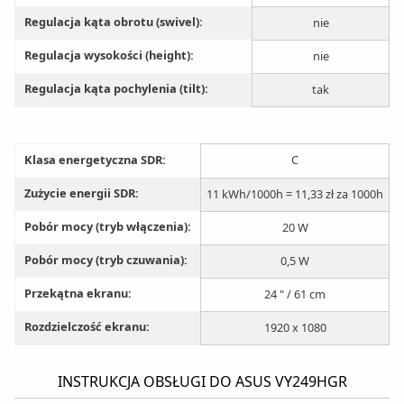
Regulacja kąta obrotu (swivel):
nie
Regulacja wysokości (height):
nie
Regulacja kąta pochylenia (tilt):
tak
Klasa energetyczna SDR:
C
Zużycie energii SDR:
11 kWh/1000h = 11,33 zł za 1000h
Pobór mocy (tryb włączenia):
20 W
Pobór mocy (tryb czuwania):
0,5 W
Przekątna ekranu:
24 " / 61 cm
Rozdzielczość ekranu:
1920 x 1080
INSTRUKCJA OBSŁUGI DO ASUS VY249HGR