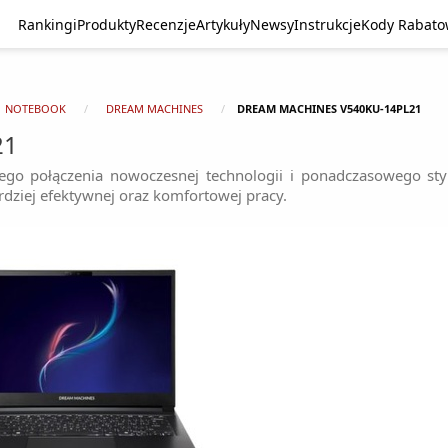
Rankingi
Produkty
Recenzje
Artykuły
Newsy
Instrukcje
Kody Rabat
NOTEBOOK
DREAM MACHINES
DREAM MACHINES V540KU-14PL21
21
go połączenia nowoczesnej technologii i ponadczasowego sty
rdziej efektywnej oraz komfortowej pracy.