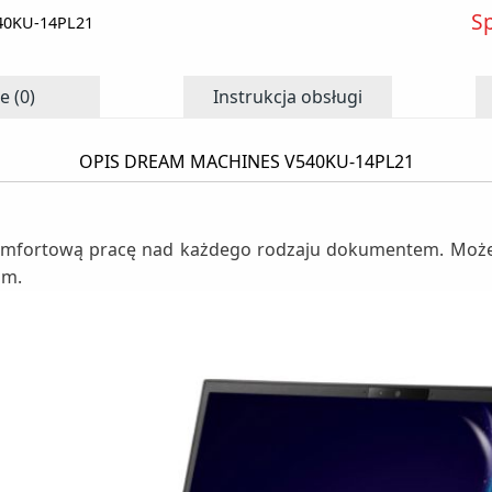
S
40KU-14PL21
e (0)
Instrukcja obsługi
OPIS DREAM MACHINES V540KU-14PL21
omfortową pracę nad każdego rodzaju dokumentem. Możesz
om.