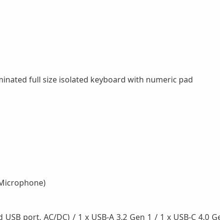
minated full size isolated keyboard with numeric pad
 Microphone)
SB port, AC/DC) / 1 x USB-A 3.2 Gen 1 / 1 x USB-C 4.0 Gen 