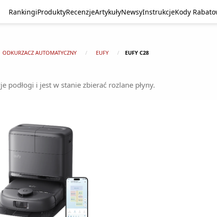
Rankingi
Produkty
Recenzje
Artykuły
Newsy
Instrukcje
Kody Rabat
ODKURZACZ AUTOMATYCZNY
EUFY
EUFY C28
e podłogi i jest w stanie zbierać rozlane płyny.