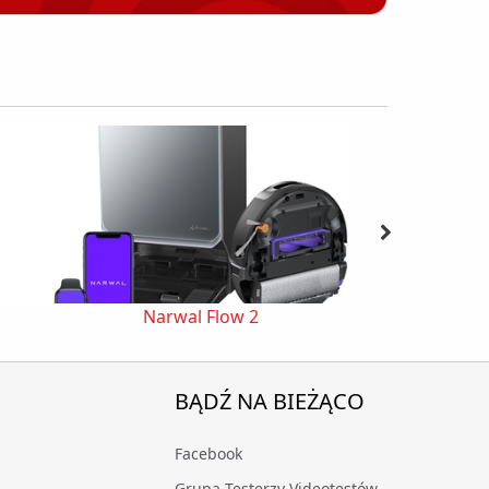
Narwal Flow 2
Roborock S
BĄDŹ NA BIEŻĄCO
Facebook
Grupa Testerzy Videotestów