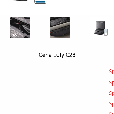
Cena Eufy C28
S
S
S
S
S