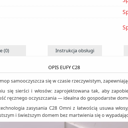
S
S
e (0)
Instrukcja obsługi
OPIS EUFY C28
 mop samooczyszcza się w czasie rzeczywistym, zapewniają
u się sierści i włosów: zaprojektowana tak, aby zapobie
czność ręcznego oczyszczania — idealna do gospodarstw dom
chnologia zasysania C28 Omni z łatwością usuwa włosy, s
ystszym i świeższym domem bez martwienia się o wypadając