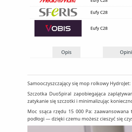
Eufy C28
Eufy C28
Eufy C28
Opis
Opini
Samooczyszczający się mop rolkowy HydroJet:
Szczotka DuoSpiral zapobiegająca zaplątywani
zatykanie się szczotki i minimalizując konie
Moc ssąca rzędu 15 000 Pa: zaawansowana te
podłogi — dzięki czemu możesz cieszyć się cz