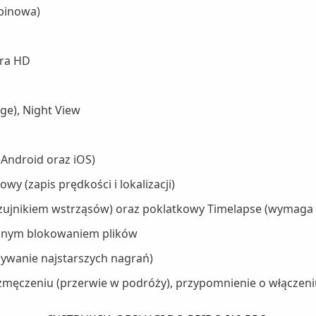
abinowa)
tra HD
ge), Night View
 Android oraz iOS)
 (zapis prędkości i lokalizacji)
czujnikiem wstrząsów) oraz poklatkowy Timelapse (wymaga 
ycznym blokowaniem plików
sywanie najstarszych nagrań)
zmęczeniu (przerwie w podróży), przypomnienie o włączeni