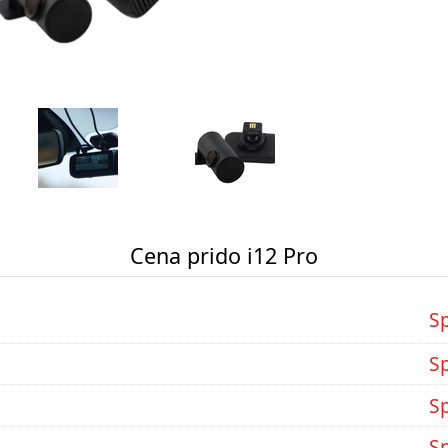
Cena prido i12 Pro
S
S
S
S