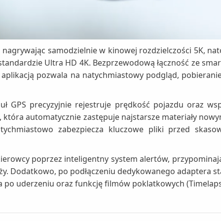
 nagrywając samodzielnie w kinowej rozdzielczości 5K, 
 w standardzie Ultra HD 4K. Bezprzewodową łączność ze sma
 aplikacją pozwala na natychmiastowy podgląd, pobierani
GPS precyzyjnie rejestruje prędkość pojazdu oraz wsp
i, która automatycznie zastępuje najstarsze materiały now
ychmiastowo zabezpiecza kluczowe pliki przed skasow
erowcy poprzez inteligentny system alertów, przypominają
ży. Dodatkowo, po podłączeniu dedykowanego adaptera st
 po uderzeniu oraz funkcję filmów poklatkowych (Timelaps