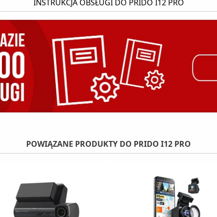
INSTRUKCJA OBSŁUGI DO PRIDO I12 PRO
POWIĄZANE PRODUKTY DO PRIDO I12 PRO