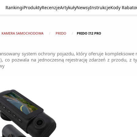
Rankingi
Produkty
Recenzje
Artykuły
Newsy
Instrukcje
Kody Rabat
KAMERA SAMOCHODOWA
PRIDO
PRIDO I12 PRO
ansowany system ochrony pojazdu, który oferuje kompleksowe m
ej), co pozwala na jednoczesną rejestrację zdarzeń z przodu, z
owy