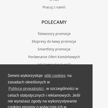
Pracuj z nami!
POLECAMY
Telewizory promocje
Ekspresy do kawy promocje
Smartfony promocje
Porównanie Ofert Komórkowych
Jaki komputer kupić?
Serwis wykorzystuje
pliki cookies
na
BĄDŹ NA BIEŻĄCO
zasadach określonych w
Polityce prywatności
, w szczególności w
Facebook
celach statystycznych i reklamowych. Jeśli
Grupa Testerzy Videotestów
nie wyrażasz zgody na wykorzystywanie
YouTube
cookies prosimy o wyłącznie ich w