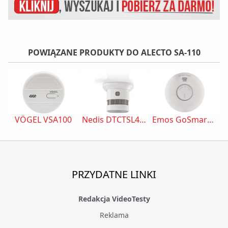
POWIĄZANE PRODUKTY DO ALECTO SA-110
VÖGEL VSA100
Nedis DTCTSL40WT
Emos GoSmart TS380C-HW
PRZYDATNE LINKI
Redakcja VideoTesty
Reklama