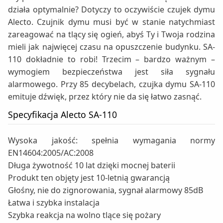
działa optymalnie? Dotyczy to oczywiście czujek dymu
Alecto. Czujnik dymu musi być w stanie natychmiast
zareagować na tlący się ogień, abyś Ty i Twoja rodzina
mieli jak najwięcej czasu na opuszczenie budynku. SA-
110 dokładnie to robi! Trzecim – bardzo ważnym –
wymogiem bezpieczeństwa jest siła sygnału
alarmowego. Przy 85 decybelach, czujka dymu SA-110
emituje dźwięk, przez który nie da się łatwo zasnąć.
Specyfikacja Alecto SA-110
Wysoka jakość: spełnia wymagania normy
EN14604:2005/AC:2008
Długa żywotność 10 lat dzięki mocnej baterii
Produkt ten objęty jest 10-letnią gwarancją
Głośny, nie do zignorowania, sygnał alarmowy 85dB
Łatwa i szybka instalacja
Szybka reakcja na wolno tlące się pożary