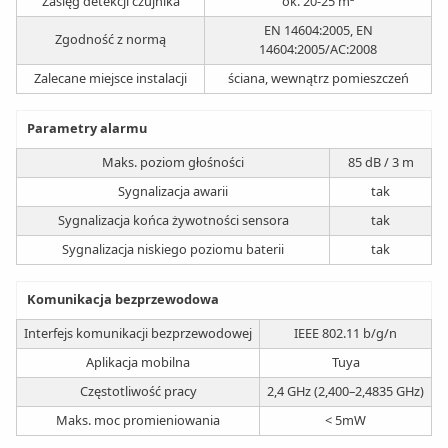
Zasięg detekcji czujnika
ok. 20-25 m²
EN 14604:2005, EN
Zgodność z normą
14604:2005/AC:2008
Zalecane miejsce instalacji
ściana, wewnątrz pomieszczeń
Parametry alarmu
Maks. poziom głośności
85 dB / 3 m
Sygnalizacja awarii
tak
Sygnalizacja końca żywotności sensora
tak
Sygnalizacja niskiego poziomu baterii
tak
Komunikacja bezprzewodowa
Interfejs komunikacji bezprzewodowej
IEEE 802.11 b/g/n
Aplikacja mobilna
Tuya
Częstotliwość pracy
2,4 GHz (2,400–2,4835 GHz)
Maks. moc promieniowania
< 5mW