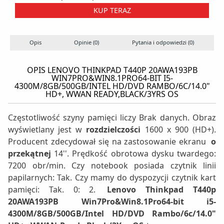
KUP TERAZ
Opis
Opinie (0)
Pytania i odpowiedzi (0)
S
OPIS LENOVO THINKPAD T440P 20AWA193PB
WIN7PRO&WIN8.1PRO64-BIT I5-
4300M/8GB/500GB/INTEL HD/DVD RAMBO/6C/14.0"
HD+, WWAN READY,BLACK/3YRS OS
Częstotliwość szyny pamięci liczy Brak danych. Obraz
wyświetlany jest w
rozdzielczości
1600 x 900 (HD+).
Producent zdecydował się na zastosowanie ekranu
o
przekątnej
14''. Prędkość obrotowa dysku twardego:
7200 obr/min. Czy notebook posiada czytnik linii
papilarnych: Tak. Czy mamy do dyspozycji czytnik kart
pamięci: Tak. 0: 2.
Lenovo Thinkpad T440p
20AWA193PB Win7Pro&Win8.1Pro64-bit i5-
4300M/8GB/500GB/Intel HD/DVD Rambo/6c/14.0"