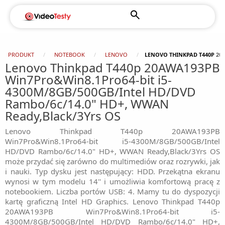
PRODUKT
NOTEBOOK
LENOVO
LENOVO THINKPAD T440P 20
Lenovo Thinkpad T440p 20AWA193PB
Win7Pro&Win8.1Pro64-bit i5-
4300M/8GB/500GB/Intel HD/DVD
Rambo/6c/14.0" HD+, WWAN
Ready,Black/3Yrs OS
Lenovo Thinkpad T440p 20AWA193PB
Win7Pro&Win8.1Pro64-bit i5-4300M/8GB/500GB/Intel
HD/DVD Rambo/6c/14.0" HD+, WWAN Ready,Black/3Yrs OS
może przydać się zarówno do multimediów oraz rozrywki, jak
i nauki. Typ dysku jest następujący: HDD. Przekątna ekranu
wynosi w tym modelu 14'' i umożliwia komfortową pracę z
notebookiem. Liczba portów USB: 4. Mamy tu do dyspozycji
kartę graficzną Intel HD Graphics. Lenovo Thinkpad T440p
20AWA193PB Win7Pro&Win8.1Pro64-bit i5-
4300M/8GB/500GB/Intel HD/DVD Rambo/6c/14.0" HD+,