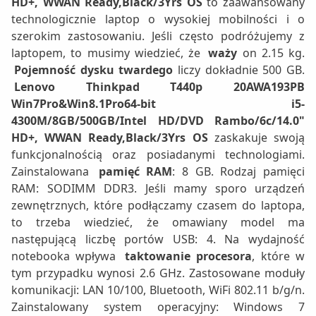
HD+, WWAN Ready,Black/3Yrs OS
to zaawansowany
technologicznie laptop o wysokiej mobilności i o
szerokim zastosowaniu. Jeśli często podróżujemy z
laptopem, to musimy wiedzieć, że
waży
on 2.15 kg.
Pojemność dysku twardego
liczy dokładnie 500 GB.
Lenovo Thinkpad T440p 20AWA193PB
Win7Pro&Win8.1Pro64-bit i5-
4300M/8GB/500GB/Intel HD/DVD Rambo/6c/14.0"
HD+, WWAN Ready,Black/3Yrs OS
zaskakuje swoją
funkcjonalnością oraz posiadanymi technologiami.
Zainstalowana
pamięć RAM
: 8 GB. Rodzaj pamięci
RAM: SODIMM DDR3. Jeśli mamy sporo urządzeń
zewnętrznych, które podłączamy czasem do laptopa,
to trzeba wiedzieć, że omawiany model ma
następującą liczbę portów USB: 4. Na wydajność
notebooka wpływa
taktowanie procesora
, które w
tym przypadku wynosi 2.6 GHz. Zastosowane moduły
komunikacji: LAN 10/100, Bluetooth, WiFi 802.11 b/g/n.
Zainstalowany system operacyjny: Windows 7