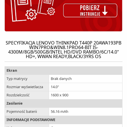
SPECYFIKACJA LENOVO THINKPAD T440P 20AWA193PB
WIN7PRO&WIN8.1PRO64-BIT I5-
4300M/8GB/500GB/INTEL HD/DVD RAMBO/6C/14.0"
HD+, WWAN READY,BLACK/3YRS OS
Ekran
Typ matrycy
Brak danych
Rozmiar wyświetlacza
14.0"
Rozdzielczość
1600 x 900
Zasilanie
Pojemność baterii
56.16 mAh
INFORMACJE PODSTAWOWE