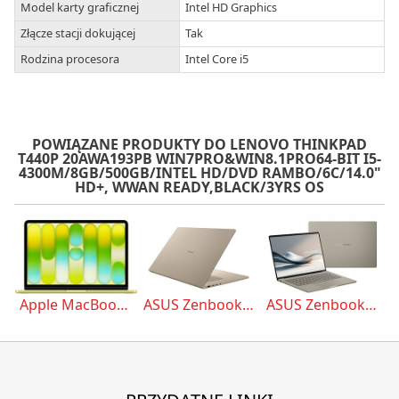
Model karty graficznej
Intel HD Graphics
Złącze stacji dokującej
Tak
Rodzina procesora
Intel Core i5
POWIĄZANE PRODUKTY DO LENOVO THINKPAD
T440P 20AWA193PB WIN7PRO&WIN8.1PRO64-BIT I5-
4300M/8GB/500GB/INTEL HD/DVD RAMBO/6C/14.0"
HD+, WWAN READY,BLACK/3YRS OS
Apple MacBook Neo (2026) – Cytrusowożółty (Yellow)
ASUS Zenbook A16 (UX3607)
ASUS Zenbook A14 (UX3407)