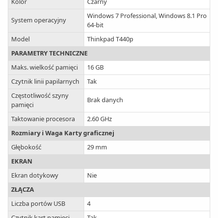
Kolor
Czarny
Windows 7 Professional, Windows 8.1 Pro
System operacyjny
64-bit
Model
Thinkpad T440p
PARAMETRY TECHNICZNE
Maks. wielkość pamięci
16 GB
Czytnik linii papilarnych
Tak
Częstotliwość szyny
Brak danych
pamięci
Taktowanie procesora
2.60 GHz
Rozmiary i Waga Karty graficznej
Głębokość
29 mm
EKRAN
Ekran dotykowy
Nie
ZŁĄCZA
Liczba portów USB
4
Czytnik kart pamięci
Tak