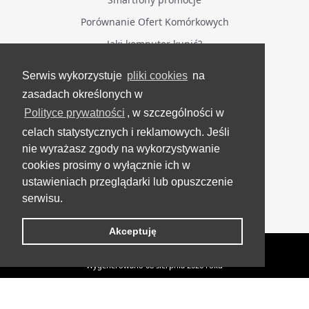
Porównanie Ofert Komórkowych
Jaki komputer kupić?
Serwis wykorzystuje
pliki cookies
na
BĄDŹ NA BIEŻĄCO
zasadach określonych w
Polityce prywatności
, w szczególności w
Facebook
celach statystycznych i reklamowych. Jeśli
Grupa Testerzy Videotestów
nie wyrażasz zgody na wykorzystywanie
YouTube
cookies prosimy o wyłącznie ich w
ustawieniach przeglądarki lub opuszczenie
Twitter
serwisu.
Instagram
Akceptuję
VideoTesty.pl Wszelkie prawa zastrzeżone
Wygenerowano 08 sierpnia 2026 roku