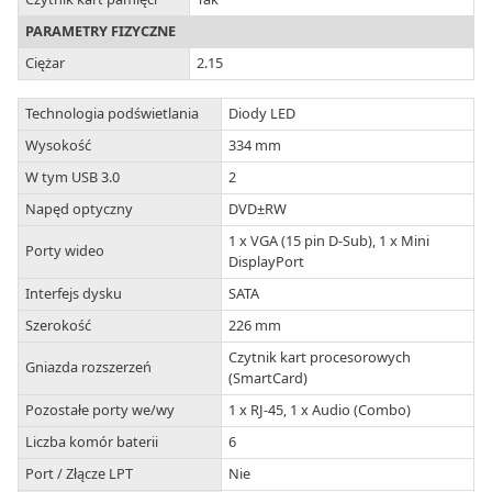
PARAMETRY FIZYCZNE
Ciężar
2.15
Technologia podświetlania
Diody LED
Wysokość
334 mm
W tym USB 3.0
2
Napęd optyczny
DVD±RW
1 x VGA (15 pin D-Sub), 1 x Mini
Porty wideo
DisplayPort
Interfejs dysku
SATA
Szerokość
226 mm
Czytnik kart procesorowych
Gniazda rozszerzeń
(SmartCard)
Pozostałe porty we/wy
1 x RJ-45, 1 x Audio (Combo)
Liczba komór baterii
6
Port / Złącze LPT
Nie