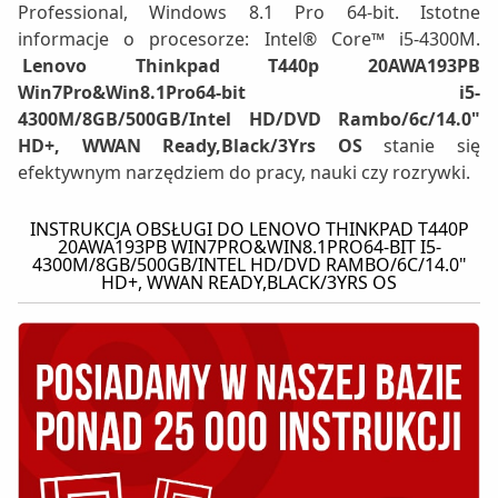
Professional, Windows 8.1 Pro 64-bit. Istotne
informacje o procesorze: Intel® Core™ i5-4300M.
Lenovo Thinkpad T440p 20AWA193PB
Win7Pro&Win8.1Pro64-bit i5-
4300M/8GB/500GB/Intel HD/DVD Rambo/6c/14.0"
HD+, WWAN Ready,Black/3Yrs OS
stanie się
efektywnym narzędziem do pracy, nauki czy rozrywki.
INSTRUKCJA OBSŁUGI DO LENOVO THINKPAD T440P
20AWA193PB WIN7PRO&WIN8.1PRO64-BIT I5-
4300M/8GB/500GB/INTEL HD/DVD RAMBO/6C/14.0"
HD+, WWAN READY,BLACK/3YRS OS