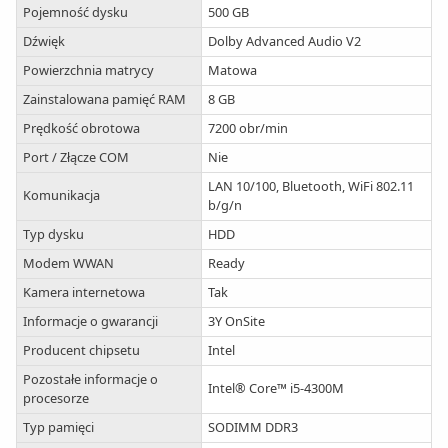
Pojemność dysku
500 GB
Dźwięk
Dolby Advanced Audio V2
Powierzchnia matrycy
Matowa
Zainstalowana pamięć RAM
8 GB
Prędkość obrotowa
7200 obr/min
Port / Złącze COM
Nie
LAN 10/100, Bluetooth, WiFi 802.11
Komunikacja
b/g/n
Typ dysku
HDD
Modem WWAN
Ready
Kamera internetowa
Tak
Informacje o gwarancji
3Y OnSite
Producent chipsetu
Intel
Pozostałe informacje o
Intel® Core™ i5-4300M
procesorze
Typ pamięci
SODIMM DDR3