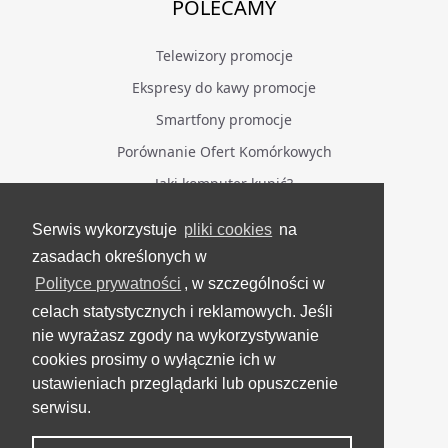
POLECAMY
Telewizory promocje
Ekspresy do kawy promocje
Smartfony promocje
Porównanie Ofert Komórkowych
Jaki komputer kupić?
Serwis wykorzystuje
pliki cookies
na
BĄDŹ NA BIEŻĄCO
zasadach określonych w
Polityce prywatności
, w szczególności w
Facebook
celach statystycznych i reklamowych. Jeśli
Grupa Testerzy Videotestów
nie wyrażasz zgody na wykorzystywanie
YouTube
cookies prosimy o wyłącznie ich w
ustawieniach przeglądarki lub opuszczenie
Twitter
serwisu.
Instagram