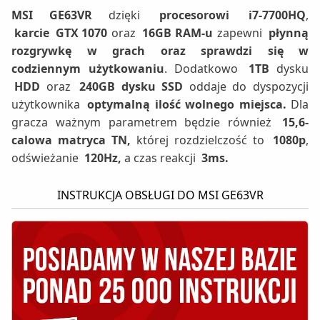
MSI GE63VR
dzięki
procesorowi
i7-7700HQ
,
karcie
GTX
1070
oraz
16GB RAM-u
zapewni
płynną
rozgrywkę w grach oraz sprawdzi się w
codziennym użytkowaniu
. Dodatkowo
1TB
dysku
HDD
oraz
240GB dysku SSD
oddaje do dyspozycji
użytkownika
optymalną ilość wolnego miejsca.
Dla
gracza ważnym parametrem będzie również
15,6-
calowa matryca TN,
której rozdzielczość to
1080p
,
odświeżanie
120Hz,
a czas reakcji
3ms.
INSTRUKCJA OBSŁUGI DO MSI GE63VR