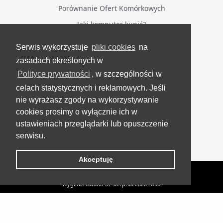
Porównanie Ofert Komórkowych
Jaki komputer kupić?
Serwis wykorzystuje
pliki cookies
na
BĄDŹ NA BIEŻĄCO
zasadach określonych w
Polityce prywatności
, w szczególności w
Facebook
celach statystycznych i reklamowych. Jeśli
Grupa Testerzy Videotestów
nie wyrażasz zgody na wykorzystywanie
YouTube
cookies prosimy o wyłącznie ich w
ustawieniach przeglądarki lub opuszczenie
Twitter
serwisu.
Instagram
Akceptuję
VideoTesty.pl Wszelkie prawa zastrzeżone
Wygenerowano 07 sierpnia 2026 roku