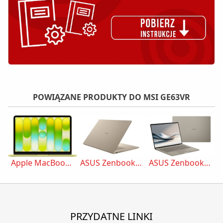
POWIĄZANE PRODUKTY DO MSI GE63VR
Apple MacBook Neo (2026) – Cytrusowożółty (Yellow)
ASUS Zenbook A16 (UX3607)
ASUS Zenbook A14 (UX3407)
PRZYDATNE LINKI