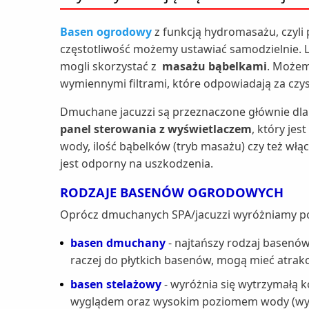
Basen ogrodowy
z funkcją hydromasażu, czyli
częstotliwość możemy ustawiać samodzielnie. 
mogli skorzystać z
masażu bąbelkami
. Możem
wymiennymi filtrami, które odpowiadają za czy
Dmuchane jacuzzi są przeznaczone głównie dla 
panel sterowania z wyświetlaczem
, który je
wody, ilość bąbelków (tryb masażu) czy też włąc
jest odporny na uszkodzenia.
RODZAJE BASENÓW OGRODOWYCH
Oprócz dmuchanych SPA/jacuzzi wyróżniamy 
basen dmuchany
- najtańszy rodzaj basenów
raczej do płytkich basenów, mogą mieć atrakc
basen stelażowy
- wyróżnia się wytrzymałą k
wyglądem oraz wysokim poziomem wody (wypeł