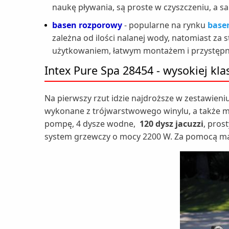
naukę pływania, są proste w czyszczeniu, a s
basen rozporowy
- popularne na rynku
base
zależna od ilości nalanej wody, natomiast za
użytkowaniem, łatwym montażem i przystęp
Intex Pure Spa 28454 - wysokiej kl
Na pierwszy rzut idzie najdroższe w zestawieni
wykonane z trójwarstwowego winylu, a także m
pompę, 4 dysze wodne,
120 dysz jacuzzi
, pros
system grzewczy o mocy 2200 W. Za pomocą m