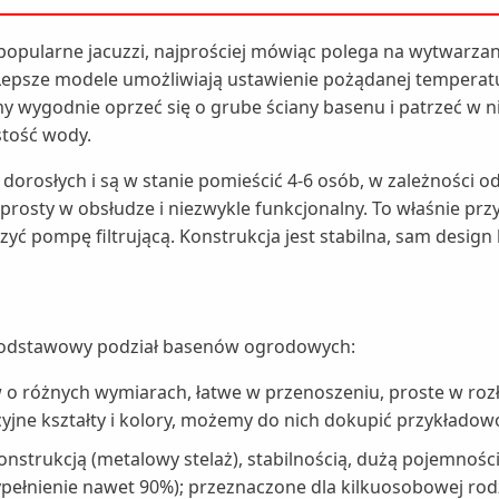
 popularne jacuzzi, najprościej mówiąc polega na wytwarza
Lepsze modele umożliwiają ustawienie pożądanej tempera
y wygodnie oprzeć się o grube ściany basenu i patrzeć w n
stość wody.
dorosłych i są w stanie pomieścić 4-6 osób, w zależności
st prosty w obsłudze i niezwykle funkcjonalny. To właśnie 
zyć pompę filtrującą. Konstrukcja jest stabilna, sam design 
podstawowy podział basenów ogrodowych:
 o różnych wymiarach, łatwe w przenoszeniu, proste w rozło
yjne kształty i kolory, możemy do nich dokupić przykładow
onstrukcją (metalowy stelaż), stabilnością, dużą pojemnoś
nienie nawet 90%); przeznaczone dla kilkuosobowej rodzi