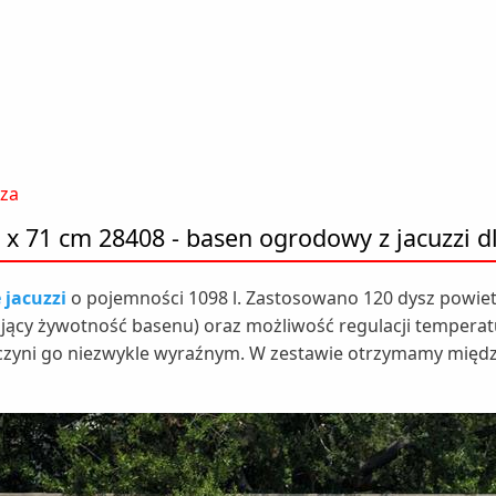
sza
x 71 cm 28408 - basen ogrodowy z jacuzzi d
jacuzzi
o pojemności 1098 l. Zastosowano 120 dysz powie
jący żywotność basenu) oraz możliwość regulacji temperatur
 czyni go niezwykle wyraźnym. W zestawie otrzymamy międz