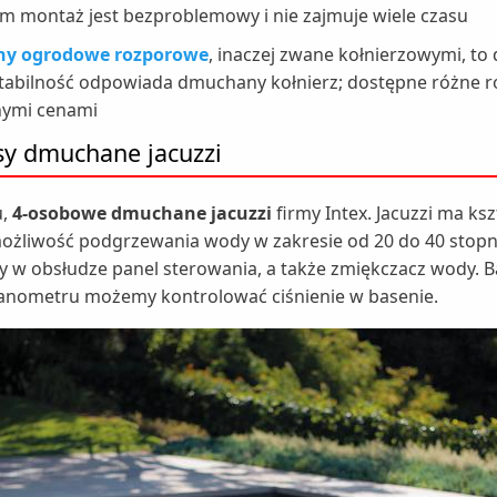
am montaż jest bezproblemowy i nie zajmuje wiele czasu
ny ogrodowe rozporowe
, inaczej zwane kołnierzowymi, to
 stabilność odpowiada dmuchany kołnierz; dostępne różne r
nymi cenami
asy dmuchane jacuzzi
u,
4-osobowe dmuchane jacuzzi
firmy Intex. Jacuzzi ma ks
ożliwość podgrzewania wody w zakresie od 20 do 40 stopni
ty w obsłudze panel sterowania, a także zmiękczacz wody. 
anometru możemy kontrolować ciśnienie w basenie.