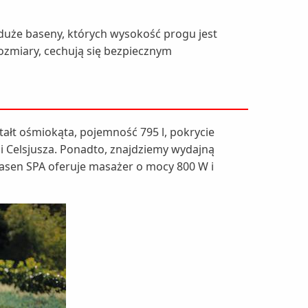
 duże baseny, których wysokość progu jest
ozmiary, cechują się bezpiecznym
ztałt ośmiokąta, pojemność 795 l, pokrycie
 Celsjusza. Ponadto, znajdziemy wydajną
Basen SPA oferuje masażer o mocy 800 W i