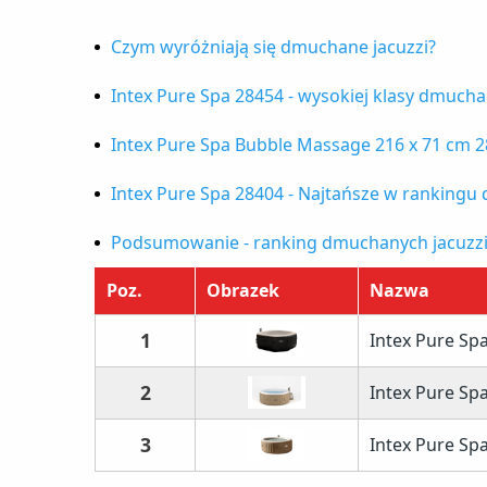
Czym wyróżniają się dmuchane jacuzzi?
Rodzaje basenów ogrodowych
Intex Pure Spa 28454 - wysokiej klasy dmucha
Intex Pure Spa 28454 plusy i minusy:
Intex Pure Spa Bubble Massage 216 x 71 cm 2
Intex Pure Spa Bubble Massage 216 x 71 
Intex Pure Spa 28404 - Najtańsze w rankingu
Intex Pure Spa 28404 plusy i minusy:
Podsumowanie - ranking dmuchanych jacuzz
Poz.
Obrazek
Nazwa
1
Intex Pure Sp
2
Intex Pure Sp
3
Intex Pure Sp