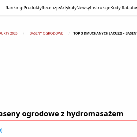
Rankingi
Produkty
Recenzje
Artykuły
Newsy
Instrukcje
Kody Rabat
DUKTY 2026
BASENY OGRODOWE
TOP 3 DMUCHANYCH JACUZZI - BAS
 Baseny ogrodowe z hydromasażem
0
)