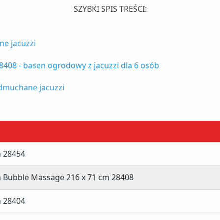
SZYBKI SPIS TREŚCI:
ne jacuzzi
8408 - basen ogrodowy z jacuzzi dla 6 osób
cm 28408 plusy i minusy:
 dmuchane jacuzzi
i
a 28454
a Bubble Massage 216 x 71 cm 28408
a 28404