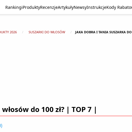
Rankingi
Produkty
Recenzje
Artykuły
Newsy
Instrukcje
Kody Rabat
DUKTY 2026
SUSZARKI DO WŁOSÓW
JAKA DOBRA I TANIA SUSZARKA DO 
 włosów do 100 zł? | TOP 7 |
0
)