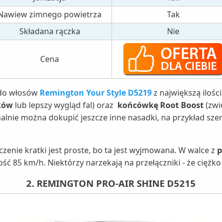
Nawiew zimnego powietrza
Tak
Składana rączka
Nie
Cena
a do włosów
Remington Your Style D5219
z największą iloś
oków
lub lepszy wygląd fal) oraz
końcówkę Root Boost
(zwi
nie można dokupić jeszcze inne nasadki, na przykład szero
czenie kratki jest proste, bo ta jest wyjmowana. W walce z
p
ość 85 km/h. Niektórzy narzekają na przełączniki - że ciężk
2. REMINGTON PRO-AIR SHINE D5215