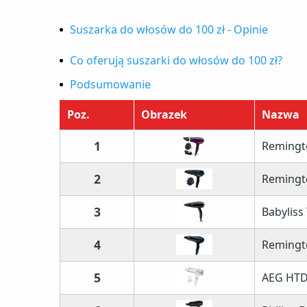
Suszarka do włosów do 100 zł - Opinie
1. Remington Your Style D5219
Co oferują suszarki do włosów do 100 zł?
2. Remington Pro-Air Shine D5215
Podsumowanie
3. Babyliss Turbo Smooth 2200 D572DE
Poz.
Obrazek
Nazwa
4. Remington Pro-Air 2200 D5210
1
Remingt
5. AEG HTD 5584
6. Philips DryCare Essential BHD029/00
2
Remingto
7. Rowenta Studio Dry CV5820
3
Babylis
4
Remingt
5
AEG HTD