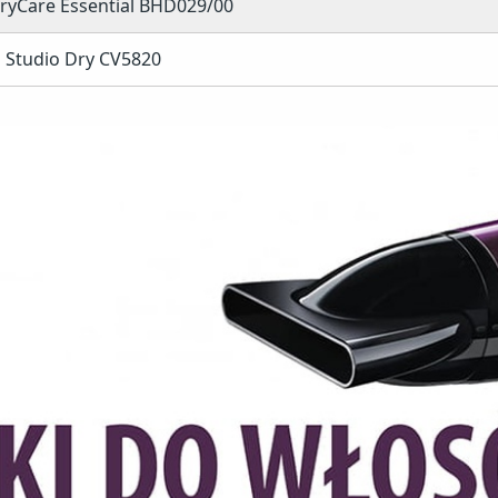
DryCare Essential BHD029/00
 Studio Dry CV5820