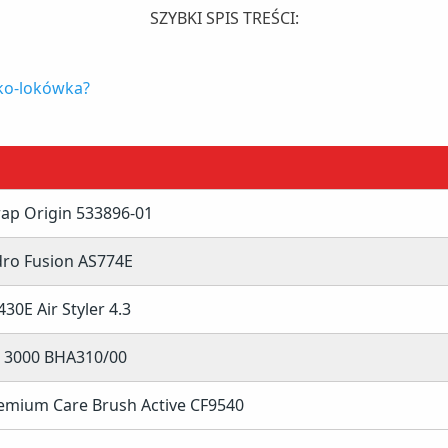
SZYBKI SPIS TREŚCI:
ko-lokówka?
ap Origin 533896-01
CF9540
dro Fusion AS774E
30E Air Styler 4.3
ia 3000 BHA310/00
emium Care Brush Active CF9540