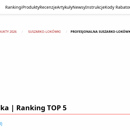
Rankingi
Produkty
Recenzje
Artykuły
Newsy
Instrukcje
Kody Rabat
DUKTY 2026
SUSZARKO-LOKÓWKI
PROFESJONALNA SUSZARKO-LOKÓWKA
ka | Ranking TOP 5
0
)