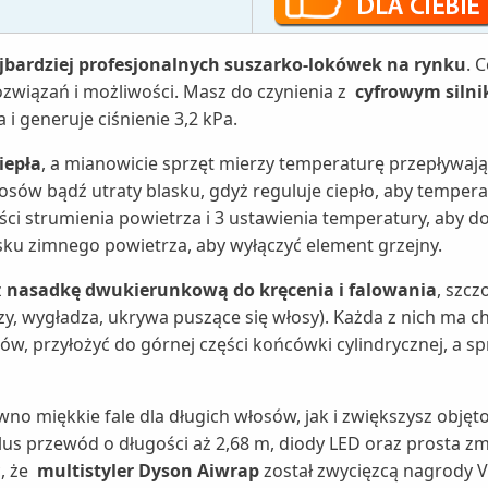
ajbardziej profesjonalnych suszarko-lokówek na rynku
. 
ozwiązań i możliwości. Masz do czynienia z
cyfrowym silnik
 i generuje ciśnienie 3,2 kPa.
iepła
, a mianowicie sprzęt mierzy temperaturę przepływaj
sów bądź utraty blasku, gdyż reguluje ciepło, aby tempera
ści strumienia powietrza i 3 ustawienia temperatury, aby
isku zimnego powietrza, aby wyłączyć element grzejny.
z
nasadkę dwukierunkową do kręcenia i falowania
, szc
y, wygładza, ukrywa puszące się włosy). Każda z nich ma ch
ów, przyłożyć do górnej części końcówki cylindrycznej, a s
no miękkie fale dla długich włosów, jak i zwiększysz obj
plus przewód o długości aż 2,68 m, diody LED oraz prosta 
, że
multistyler Dyson Aiwrap
został zwycięzcą nagrody 