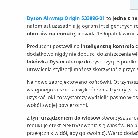
Dyson Airwrap Origin 533896-01
to
jedna z n
natomiast uzasadnia ją ogrom inteligentnych r
obrotów na minutę
, posiada 13 łopatek wirnika
Producent postawił na
inteligentną kontrolę c
dodatkowo nigdy nie dopuści do zniszczenia wło
lokówka Dyson
oferuje do dyspozycji 3 prędko
utrwalenia stylizacji możesz skorzystać z przyc
Na nowo zaprojektowano końcówki. Otrzymas
wstępnego suszenia i wykończenia fryzury (susz
uzyskać loki, to wystarczy wydzielić pasmo włos
wokół swojej powierzchni.
Z tym
urządzeniem do włosów
stworzysz zarów
redukuje efekt elektryzowania się włosów. Na 
przełącznik w dół, aby go zwolnić). Warto dodać