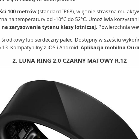
ści 100 metrów
(standard IP68), więc nie straszna mu akt
rna na temperatury od -10°C do 52°C. Umożliwia korzystan
na zarysowania tytanu klasy lotniczej
. Powierzchnia wew
 środkowy lub serdeczny palec. Dostępny w sześciu wykończ
o 13. Kompatybilny z iOS i Android.
Aplikacja mobilna Our
2. LUNA RING 2.0 CZARNY MATOWY R.12