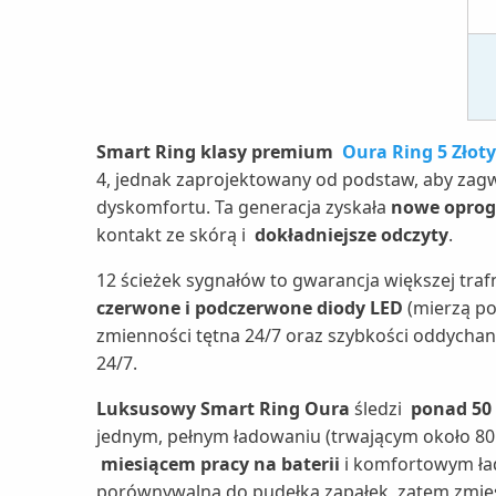
Smart Ring klasy premium
Oura Ring 5 Złoty 
4, jednak zaprojektowany od podstaw, aby zagw
dyskomfortu. Ta generacja zyskała
nowe opro
kontakt ze skórą i
dokładniejsze odczyty
.
12 ścieżek sygnałów to gwarancja większej traf
czerwone i podczerwone diody LED
(mierzą po
zmienności tętna 24/7 oraz szybkości oddychan
24/7.
Luksusowy Smart Ring Oura
śledzi
ponad 50
jednym, pełnym ładowaniu (trwającym około 80
miesiącem pracy na baterii
i komfortowym ład
porównywalna do pudełka zapałek, zatem zmieśc