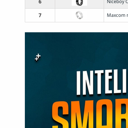
6
Niceboy O
7
Maxcom m