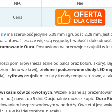
NFC
Nie
Cena
r.9
ma szerokość jedynie 6,09 mm i grubość 2,28 mm. Jest 
arantować jeszcze większą wygodę, trwałość i dokładność.
gramowanie Oura
. Postawiono na precyzyjne czujniki w ks
ności pomiarów (niezależnie od palca oraz koloru skóry). 
ziom tlenu we krwi),
zielone i podczerwone diody LED n
ia),
cyfrowy czujnik
mierzący trendy temperaturowe, a ta
 wskaźników zdrowotnych
. Wszelkie dane są prezentowan
 minut) nawet do 9 dni. Opcjonalnie możesz kupić
Oura Ri
owaniem bezprzewodowym w podróży. Owe etui jest wykona
i się w każdej torebce, plecaku.