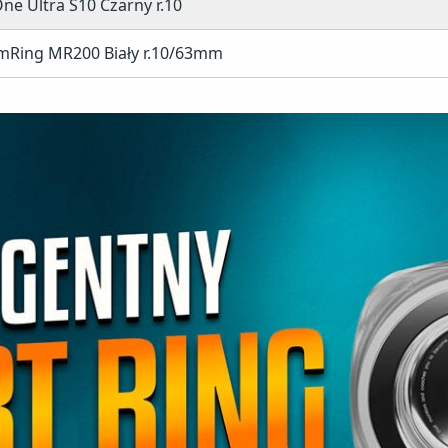
ne Ultra S10 Czarny r.10
Ring MR200 Biały r.10/63mm