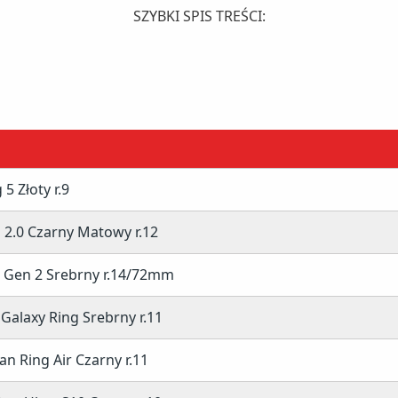
SZYBKI SPIS TREŚCI:
5 Złoty r.9
 2.0 Czarny Matowy r.12
m
 Gen 2 Srebrny r.14/72mm
alaxy Ring Srebrny r.11
n Ring Air Czarny r.11