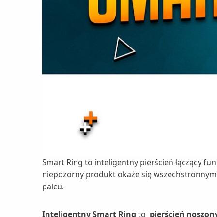
Smart Ring to inteligentny pierścień łączący f
niepozorny produkt okaże się wszechstronnym t
palcu.
Inteligentny Smart Ring
to
pierścień noszon