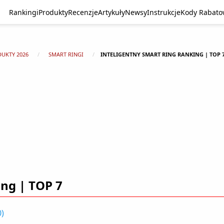
Rankingi
Produkty
Recenzje
Artykuły
Newsy
Instrukcje
Kody Rabat
DUKTY 2026
SMART RINGI
INTELIGENTNY SMART RING RANKING | TOP 
ing | TOP 7
0
)