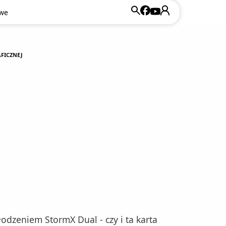
owe
AFICZNEJ
hłodzeniem StormX Dual - czy i ta karta