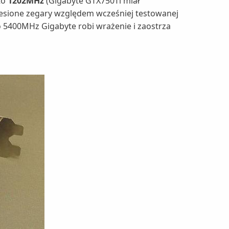
to
1202MHz
(Gigabyte GTX750Ti miał
niesione zegary względem wcześniej testowanej
 5400MHz Gigabyte robi wrażenie i zaostrza