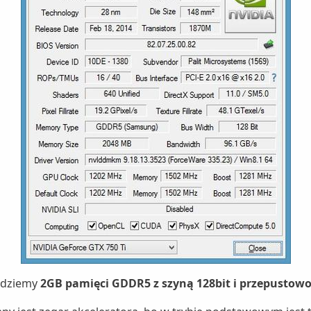
jdziemy
2GB pamięci GDDR5 z szyną 128bit i przepustowo