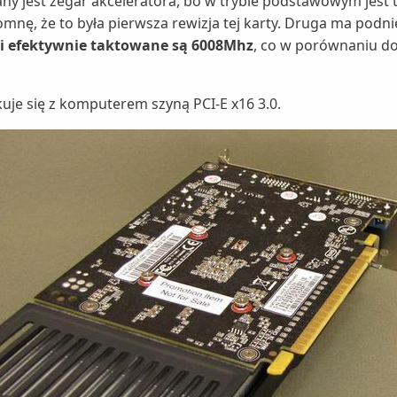
ny jest zegar akceleratora, bo w trybie podstawowym jest 
omnę, że to była pierwsza rewizja tej karty. Druga ma pod
i efektywnie taktowane są 6008Mhz
, co w porównaniu do
kuje się z komputerem szyną PCI-E x16 3.0.