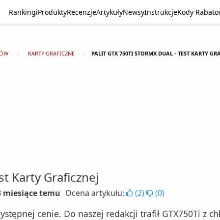
Rankingi
Produkty
Recenzje
Artykuły
Newsy
Instrukcje
Kody Rabat
TÓW
KARTY GRAFICZNE
PALIT GTX 750TI STORMX DUAL - TEST KARTY GR
st Karty Graficznej
 3 miesiące temu
Ocena artykułu:
(
2
)
(
0
)
zystępnej cenie. Do naszej redakcji trafił GTX750Ti z c