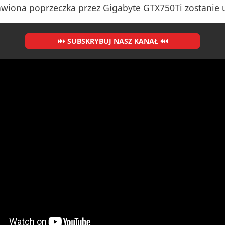
wiona poprzeczka przez Gigabyte GTX750Ti zostanie u
SUBSKRYBUJ NASZ KANAŁ