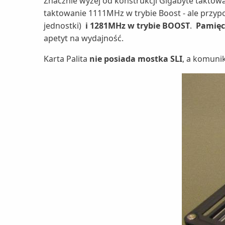
Znacznie wyżej od konstrukcji Gigabyte taktowa
taktowanie 1111MHz w trybie Boost - ale przyp
jednostki)
i 1281MHz w trybie BOOST
.
Pamięc
apetyt na wydajność.
Karta Palita
nie posiada mostka SLI
, a komuni