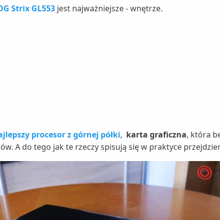
G Strix GL553
jest najważniejsze - wnętrze.
jlepszy procesor z górnej półki
,
karta graficzna
, która 
sów. A do tego jak te rzeczy spisują się w praktyce przejdzie