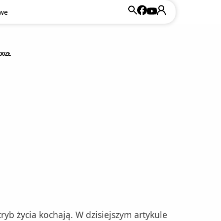
owe
00ZŁ
yb życia kochają. W dzisiejszym artykule