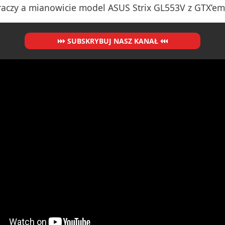
raczy a mianowicie model ASUS Strix GL553V z GTX’em
SUBSKRYBUJ NASZ KANAŁ