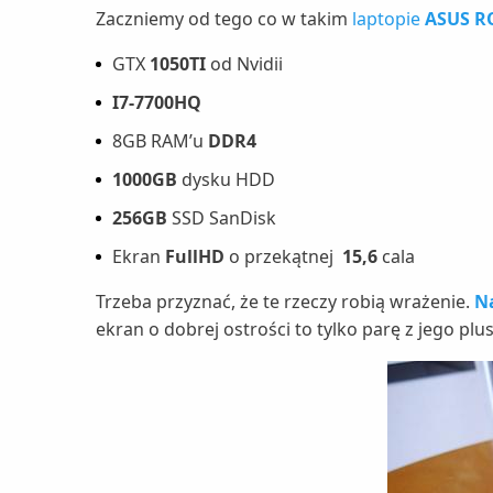
Zaczniemy od tego co w takim
laptopie
ASUS RO
GTX
1050TI
od Nvidii
I7-7700HQ
8GB RAM’u
DDR4
1000GB
dysku HDD
256GB
SSD SanDisk
Ekran
FullHD
o przekątnej
15,6
cala
Trzeba przyznać, że te rzeczy robią wrażenie.
Na
ekran o dobrej ostrości to tylko parę z jego plu