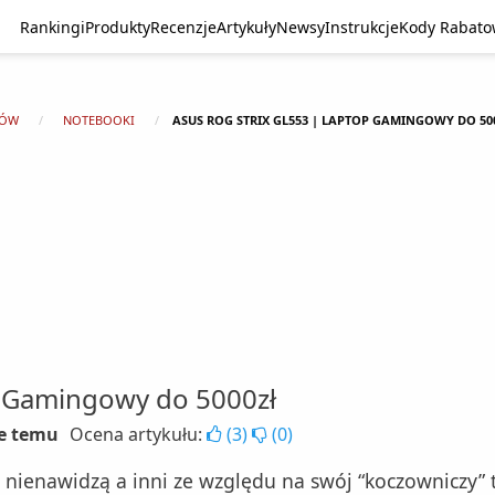
Rankingi
Produkty
Recenzje
Artykuły
Newsy
Instrukcje
Kody Rabat
TÓW
NOTEBOOKI
ASUS ROG STRIX GL553 | LAPTOP GAMINGOWY DO 50
p Gamingowy do 5000zł
ce temu
Ocena artykułu:
(
3
)
(
0
)
nienawidzą a inni ze względu na swój “koczowniczy” tr