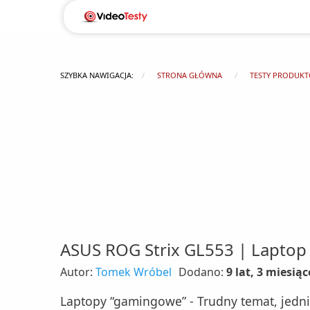
SZYBKA NAWIGACJA:
STRONA GŁÓWNA
TESTY PRODUK
ASUS ROG Strix GL553 | Lapto
Autor:
Tomek Wróbel
Dodano:
9 lat, 3 miesią
Laptopy “gamingowe” - Trudny temat, jedni 