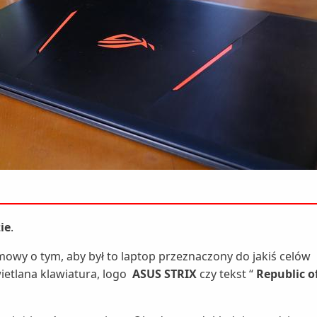
ie
.
mowy o tym, aby był to laptop przeznaczony do jakiś celów
ietlana klawiatura, logo
ASUS STRIX
czy tekst “
Republic
o