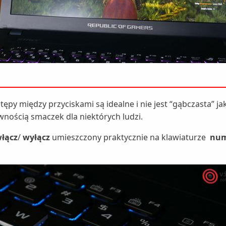
tępy między przyciskami są idealne i nie jest “gąbczasta” ja
wnością smaczek dla niektórych ludzi.
włącz
/
wyłącz
umieszczony praktycznie na klawiaturze
num