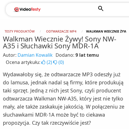
TESTY PRODUKTÓW
ODTWARZACZE MP4
WALKMAN WIECZNIE ŻYWY!
Walkman Wiecznie Żywy! Sony NW-
A35 i Słuchawki Sony MDR-1A
Autor:
Damian Kowalik
Dodano:
9 lat temu
Ocena artykułu:
(
2
)
(
0
)
Wydawałoby się, że odtwarzacze MP3 odeszły już
do lamusa, jednak nadal są firmy, które produkują
taki sprzęt. Jedną z nich jest Sony, czyli producent
odtwarzacza Walkman NW-A35, który jest nie tylko
mały, ale także zaskakuje jakością. W połączeniu ze
słuchawkami MDR-1A może być to ciekawa
propozycja. Czy tak rzeczywiście jest?