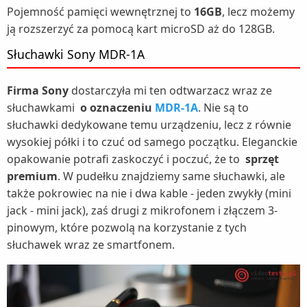
Pojemność pamięci wewnętrznej to
16GB
, lecz możemy
ją rozszerzyć za pomocą kart microSD aż do 128GB.
Słuchawki Sony MDR-1A
Firma Sony
dostarczyła mi ten odtwarzacz wraz ze
słuchawkami
o oznaczeniu
MDR-1A
. Nie są to
słuchawki dedykowane temu urządzeniu, lecz z równie
wysokiej półki i to czuć od samego początku. Eleganckie
opakowanie potrafi zaskoczyć i poczuć, że to
sprzęt
premium
. W pudełku znajdziemy same słuchawki, ale
także pokrowiec na nie i dwa kable - jeden zwykły (mini
jack - mini jack), zaś drugi z mikrofonem i złączem 3-
pinowym, które pozwolą na korzystanie z tych
słuchawek wraz ze smartfonem.