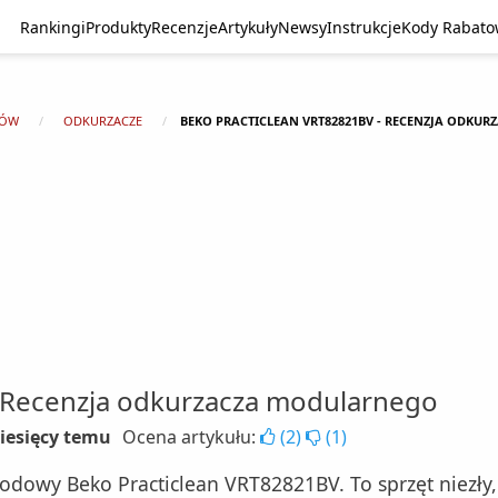
Rankingi
Produkty
Recenzje
Artykuły
Newsy
Instrukcje
Kody Rabat
TÓW
ODKURZACZE
BEKO PRACTICLEAN VRT82821BV - RECENZJA ODKU
 Recenzja odkurzacza modularnego
miesięcy temu
Ocena artykułu:
(
2
)
(
1
)
wodowy Beko Practiclean VRT82821BV. To sprzęt niezł