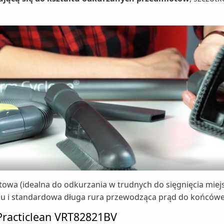
towa (idealna do odkurzania w trudnych do sięgnięcia miej
u i standardowa długa rura przewodząca prąd do końcówe
 Practiclean VRT82821BV