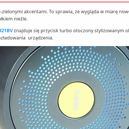
sno-zielonymi akcentami. To sprawia, że wygląda w miarę no
łkiem nieźle.
2821BV
znajduje się przycisk turbo otoczony stylizowanym o
rozładowania urządzenia.