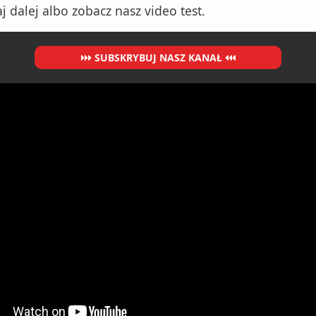
j dalej albo zobacz nasz video test.
SUBSKRYBUJ NASZ KANAŁ