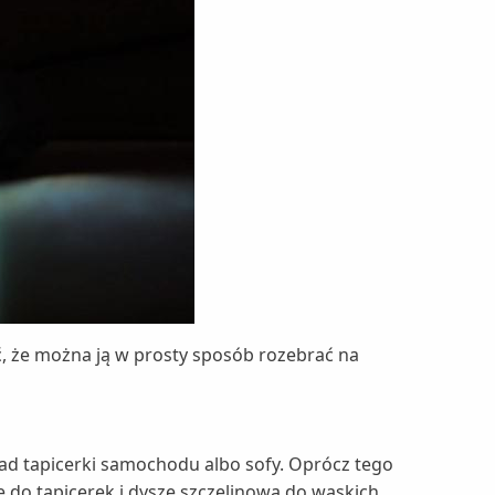
, że można ją w prosty sposób rozebrać na
kład tapicerki samochodu albo sofy. Oprócz tego
ę do tapicerek i dyszę szczelinową do wąskich