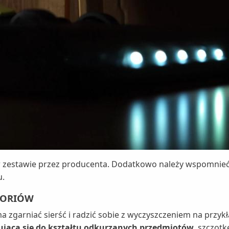
 w zestawie przez producenta. Dodatkowo należy wspomnieć
u.
ESORIÓW
ma zgarniać sierść i radzić sobie z wyczyszczeniem na przy
jącą się do kształtu odkurzanych przedmiotów
, szczotk