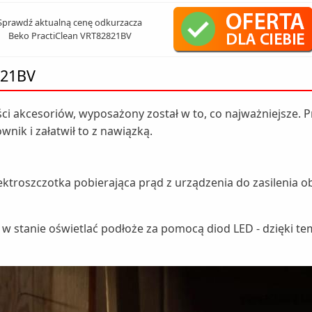
Sprawdź aktualną cenę odkurzacza
Beko PractiClean VRT82821BV
821BV
ści akcesoriów, wyposażony został w to, co najważniejsze.
ik i załatwił to z nawiązką.
ektroszczotka pobierająca prąd z urządzenia do zasilenia o
że w stanie oświetlać podłoże za pomocą diod LED - dzięki t