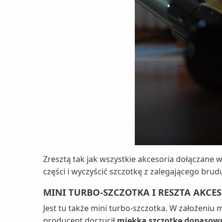
Zresztą tak jak wszystkie akcesoria dołączane
części i wyczyścić szczotkę z zalegającego brud
MINI TURBO-SZCZOTKA I RESZTA AKC
Jest tu także mini turbo-szczotka. W założeniu 
producent dorzucił
miękką szczotkę dopasowu