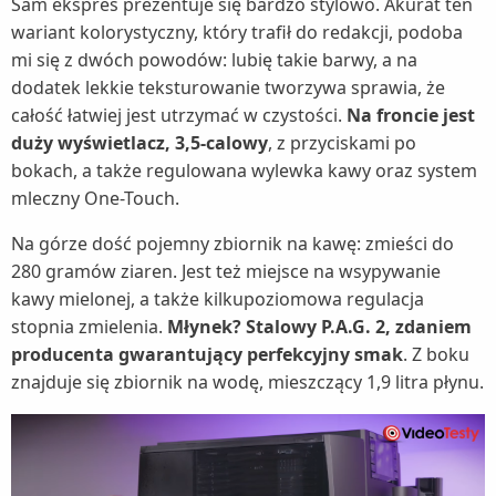
Sam ekspres prezentuje się bardzo stylowo. Akurat ten
wariant kolorystyczny, który trafił do redakcji, podoba
mi się z dwóch powodów: lubię takie barwy, a na
dodatek lekkie teksturowanie tworzywa sprawia, że
całość łatwiej jest utrzymać w czystości.
Na froncie jest
duży wyświetlacz, 3,5-calowy
, z przyciskami po
bokach, a także regulowana wylewka kawy oraz system
mleczny One-Touch.
Na górze dość pojemny zbiornik na kawę: zmieści do
280 gramów ziaren. Jest też miejsce na wsypywanie
kawy mielonej, a także kilkupoziomowa regulacja
stopnia zmielenia.
Młynek? Stalowy P.A.G. 2, zdaniem
producenta gwarantujący perfekcyjny smak
. Z boku
znajduje się zbiornik na wodę, mieszczący 1,9 litra płynu.