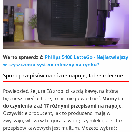
Warto sprawdzić:
Philips 5400 LatteGo - Najłatwiejszy
w czyszczeniu system mleczny na rynku?
Sporo przepisów na różne napoje, także mleczne
Powiedzieć, że Jura E8 zrobi ci każdą kawę, na którą
będziesz mieć ochotę, to nic nie powiedzieć.
Mamy tu
do czynienia z aż 17 różnymi przepisami na napoje
.
Oczywiście producent, jak to producenci mają w
zwyczaju, wlicza w to gorącą wodę czy mleko, ale i tak
przepisów kawowych jest multum. Możesz wybrać: