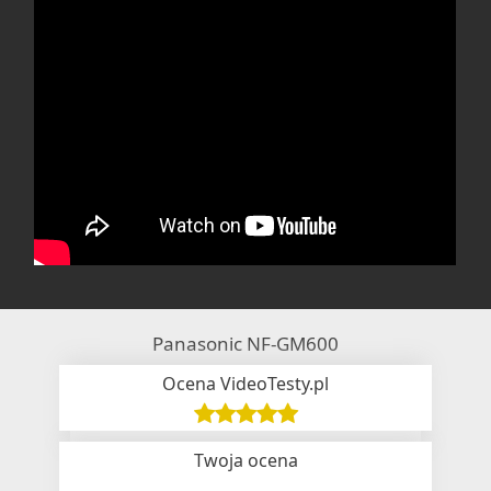
Panasonic NF-GM600
Ocena VideoTesty.pl
Twoja ocena