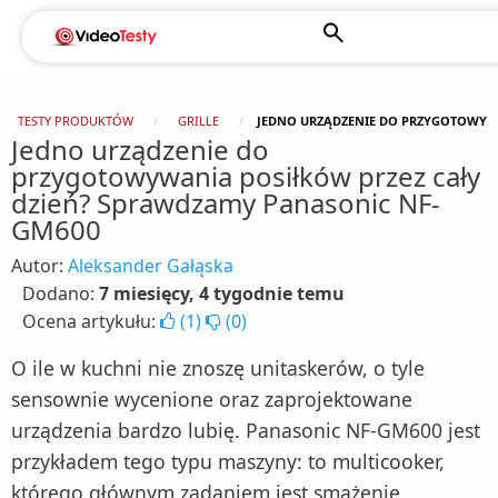
TESTY PRODUKTÓW
GRILLE
JEDNO URZĄDZENIE DO PRZYGOTOWYW
Jedno urządzenie do
przygotowywania posiłków przez cały
dzień? Sprawdzamy Panasonic NF-
GM600
Autor:
Aleksander Gałąska
Dodano:
7 miesięcy, 4 tygodnie temu
Ocena artykułu:
(
1
)
(
0
)
O ile w kuchni nie znoszę unitaskerów, o tyle
sensownie wycenione oraz zaprojektowane
urządzenia bardzo lubię. Panasonic NF-GM600 jest
przykładem tego typu maszyny: to multicooker,
którego głównym zadaniem jest smażenie,