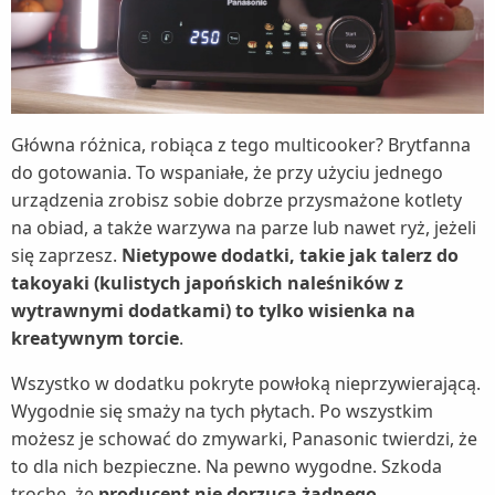
Główna różnica, robiąca z tego multicooker? Brytfanna
do gotowania. To wspaniałe, że przy użyciu jednego
urządzenia zrobisz sobie dobrze przysmażone kotlety
na obiad, a także warzywa na parze lub nawet ryż, jeżeli
się zaprzesz.
Nietypowe dodatki, takie jak talerz do
takoyaki (kulistych japońskich naleśników z
wytrawnymi dodatkami) to tylko wisienka na
kreatywnym torcie
.
Wszystko w dodatku pokryte powłoką nieprzywierającą.
Wygodnie się smaży na tych płytach. Po wszystkim
możesz je schować do zmywarki, Panasonic twierdzi, że
to dla nich bezpieczne. Na pewno wygodne. Szkoda
trochę, że
producent nie dorzuca żadnego