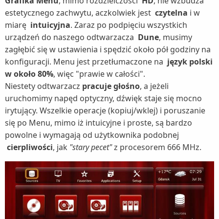
Grafika
Menu
, mimo rozdzielczości
HD
, nie wzbudza
estetycznego zachwytu, aczkolwiek jest
czytelna
i w
miarę
intuicyjna
. Zaraz po podpięciu wszystkich
urządzeń do naszego odtwarzacza
Dune
, musimy
zagłębić się w ustawienia i spędzić około pół godziny na
konfiguracji. Menu jest przetłumaczone na
język polski
w około 80%
, więc "prawie w całości".
Niestety odtwarzacz
pracuje głośno
, a jeżeli
uruchomimy napęd optyczny, dźwięk staje się mocno
irytujący. Wszelkie operacje (kopiuj/wklej) i poruszanie
się po Menu, mimo iż intuicyjne i proste, są bardzo
powolne i wymagają od użytkownika podobnej
cierpliwości
, jak
"stary pecet"
z procesorem 666 MHz.