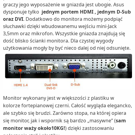
graczy jego wyposażenie w gniazda jest ubogie. Asus
dysponuje tylko
jednym portem HDMI , jednym D-Sub
oraz DVI
. Dodatkowo do monitora możemy podpiąć
słuchawki dzięki wbudowanemu wejściu mini-Jack
3,5mm oraz mikrofon. Wszystkie gniazda znajdują się
dość blisko ścianki monitora. Dla czystej wygody
użytkowania mogły by być nieco dalej od niej odsunięte.
Monitor wykonany jest w większości z plastiku w
kolorze fortepianowej czerni. Całość wygląda elegancko,
ale szybko się brudzi. Zarówno stopa, na której opiera
się monitor, jak i wspornik są bardzo „masywne” (
sam
monitor waży około10KG!
) dzięki zastosowaniu