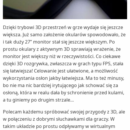
Dzięki trybowi 3D przestrzeń w grze wydaje się jeszcze
większa. Już samo założenie okularów spowodowało, że
i tak duży 27” monitor stał się jeszcze większym. Po
prostu okulary z aktywnym 3D sprawiają wrażenie, że
monitor jest większy niż w rzeczywistości. Co ciekawe
dzięki 3D rozgrywka, zwłaszcza w grach typu FPS, stała
się łatwiejsza! Celowanie jest ułatwione, a możliwość
wykorzystania osłon jakby łatwiejsza. Ma to też minusy,
bo nie ma nic bardziej irytującego jak schować się za
osłoną, która w realu dała by schronienie przed kulami,
a tu giniemy po drugim strzale…
Polecam każdemu spróbować swojej przygody z 3D, ale
w połączeniu z dobrymi słuchawkami dla graczy. W
takim układzie po prostu odpływamy w wirtualnym