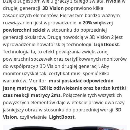
Dzięki sugestiom wielu graczy z całego świata,
nVidia
w
drugiej generacji
3D Vision
poprawiono kilka
zasadniczych elementów. Pierwszym bardzo ważnym
rozwiązaniem jest wprowadzenie
o 20% większej
powierzchni szkieł
w stosunku do poprzedniej
generacji okularów. Drugą nowością w 3D Vision 2 jest
wprowadzenie nowatorskiej technologii
LightBoost
.
Technologia ta, to efekt powiązania zwiększonej
powierzchni soczewek oraz certyfikowanych monitorów
do współpracy z 3D Vision drugiej generacji. Aby
monitor uzyskał taki certyfikat musi spełnić kilka
warunków. Monitor
musi posiadać odpowiednio
jasną matrycę, 120Hz odświeżanie oraz bardzo krótki
czas reakcji matrycy 2ms
. Połączenie tych wszystkich
powyższych elementów daje w efekcie prawie dwa razy
jaśniejszy obraz w stosunku do poprzedniej wersji
3D
Vision,
czyli właśnie
LightBoost
.