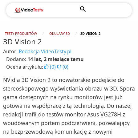
TESTY PRODUKTÓW
OKULARY 3D
3D VISION 2
3D Vision 2
Autor:
Redakcja VideoTesty.pl
Dodano:
14 lat, 2 miesiące temu
Ocena artykułu:
(
0
)
(
0
)
NVidia 3D Vision 2 to nowatorskie podejście do
stereoskopowego wyświetlania obrazu w 3D. Spora
gama dostępnych na rynku monitorów jest już
gotowa na współpracę z tą technologią. Do naszej
redakcji trafił do testów monitor Asus VG278H z
wbudowanym portem podczerwieni, pozwalający
na bezprzewodową komunikację z nowymi