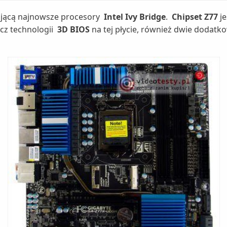
ującą najnowsze procesory
Intel Ivy Bridge
.
Chipset Z77
je
cz technologii
3D BIOS
na tej płycie, również dwie dodatk