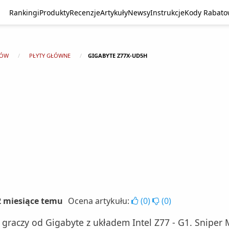
Rankingi
Produkty
Recenzje
Artykuły
Newsy
Instrukcje
Kody Rabat
TÓW
PŁYTY GŁÓWNE
GIGABYTE Z77X-UD5H
 2 miesiące temu
Ocena artykułu:
(
0
)
(
0
)
graczy od Gigabyte z układem Intel Z77 - G1. Sniper M