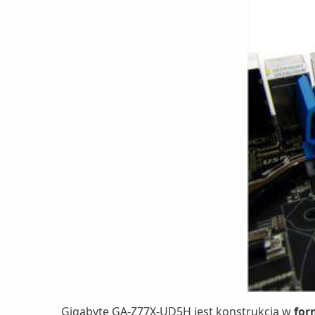
Gigabyte GA-Z77X-UD5H jest konstrukcją w
for