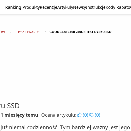
Rankingi
Produkty
Recenzje
Artykuły
Newsy
Instrukcje
Kody Rabat
TÓW
DYSKI TWARDE
GOODRAM C100 240GB TEST DYSKU SSD
ku SSD
 11 miesięcy temu
Ocena artykułu:
(
0
)
(
0
)
uż niemal codzienność. Tym bardziej ważny jest jego