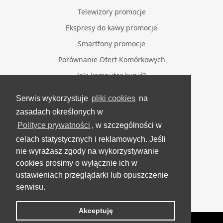
Telewizory promocje
Ekspresy do kawy promocje
Smartfony promocje
Porównanie Ofert Komórkowych
Jaki komputer kupić?
Serwis wykorzystuje
pliki cookies
na
BĄDŹ NA BIEŻĄCO
zasadach określonych w
Polityce prywatności
, w szczególności w
Facebook
celach statystycznych i reklamowych. Jeśli
Grupa Testerzy Videotestów
nie wyrażasz zgody na wykorzystywanie
YouTube
cookies prosimy o wyłącznie ich w
ustawieniach przeglądarki lub opuszczenie
Twitter
serwisu.
Instagram
Akceptuję