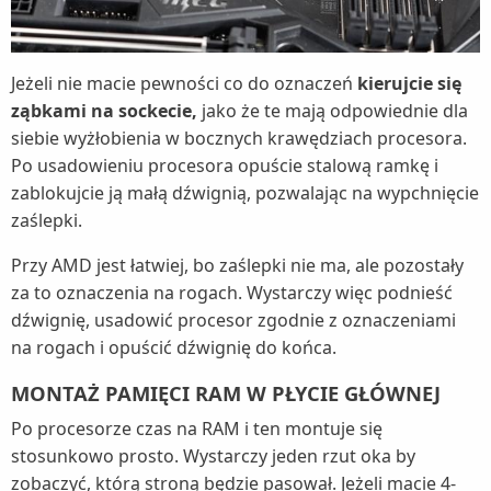
Jeżeli nie macie pewności co do oznaczeń
kierujcie się
ząbkami na sockecie,
jako że te mają odpowiednie dla
siebie wyżłobienia w bocznych krawędziach procesora.
Po usadowieniu procesora opuście stalową ramkę i
zablokujcie ją małą dźwignią, pozwalając na wypchnięcie
zaślepki.
Przy AMD jest łatwiej, bo zaślepki nie ma, ale pozostały
za to oznaczenia na rogach. Wystarczy więc podnieść
dźwignię, usadowić procesor zgodnie z oznaczeniami
na rogach i opuścić dźwignię do końca.
MONTAŻ PAMIĘCI RAM W PŁYCIE GŁÓWNEJ
Po procesorze czas na RAM i ten montuje się
stosunkowo prosto. Wystarczy jeden rzut oka by
zobaczyć, którą stroną będzie pasował. Jeżeli macie 4-