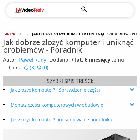
ARTYKUŁY
JAK DOBRZE ZŁOŻYĆ KOMPUTER I UNIKNĄĆ PROBLEMÓW - POR
Jak dobrze złożyć komputer i uniknąć
problemów - Poradnik
Autor:
Paweł Rudy
Dodano:
7 lat, 6 miesięcy
temu
Ocena:
(
3
)
(
0
)
SZYBKI SPIS TREŚCI:
Jak złożyć komputer? - Sprawdzenie części
Montaż procesora w komputerze
Montaż części komputerowych w obudowie
Montaż pamięci RAM w płycie głównej
Montaż zasilacza w komputerze
Jak złożyć komputer? podsumowanie poradnika
Pierwsze włączenie komputera - sprawdzamy
Wstępne zarządzanie kablami
części