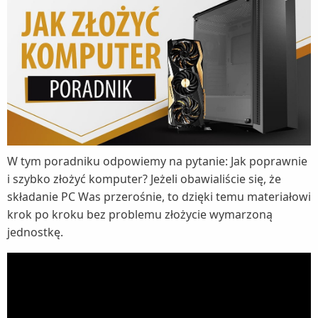
Montaż płyty głównej w komputerze stacjonarnym
Montaż chłodzenia procesora
Montaż karty graficznej
Montaż dysków
Montaż wentylatorów w obudowie komputerowej
Podpięcie panelu włącznika
W tym poradniku odpowiemy na pytanie: Jak poprawnie
i szybko złożyć komputer? Jeżeli obawialiście się, że
składanie PC Was przerośnie, to dzięki temu materiałowi
krok po kroku bez problemu złożycie wymarzoną
jednostkę.