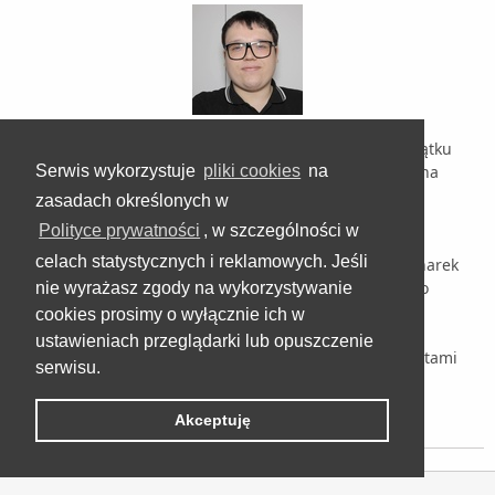
Na technologicznym YouTube pojawiłem się na początku
2017 roku, jednak swoją pracę redakcyjną zacząłem na
Serwis wykorzystuje
pliki cookies
na
portalu MMO24 w 2016. Zajmowałem się od zawsze
zasadach określonych w
komponentami, zestawami komputerowymi i
Polityce prywatności
, w szczególności w
bezpośrednim doradztwem w ulepszaniu sobie
celach statystycznych i reklamowych. Jeśli
komputera. Testowałem też sporo używanych stacjonarek
i laptopów poleasingowych, bo te są tematem bardzo
nie wyrażasz zgody na wykorzystywanie
popularnym wśród kupujących, a na ogół mało
cookies prosimy o wyłącznie ich w
ogrywanym. Oprócz tego jestem też entuzjastom
ustawieniach przeglądarki lub opuszczenie
dobrego obrazu i brzmienia, więc zajmuje się też testami
serwisu.
monitorów oraz sprzętu audio.
Akceptuję