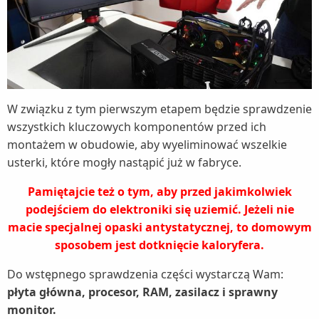
W związku z tym pierwszym etapem będzie sprawdzenie
wszystkich kluczowych komponentów przed ich
montażem w obudowie, aby wyeliminować wszelkie
usterki, które mogły nastąpić już w fabryce.
Pamiętajcie też o tym, aby przed jakimkolwiek
podejściem do elektroniki się uziemić. Jeżeli nie
macie specjalnej opaski antystatycznej, to domowym
sposobem jest dotknięcie kaloryfera.
Do wstępnego sprawdzenia części wystarczą Wam:
płyta główna, procesor, RAM, zasilacz i sprawny
monitor.