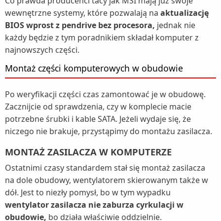
Co prawda producenci tacy jak MSI mają już swoje
wewnętrzne systemy, które pozwalają na
aktualizację
BIOS wprost z pendrive bez procesora,
jednak nie
każdy będzie z tym poradnikiem składał komputer z
najnowszych części.
Montaż części komputerowych w obudowie
Po weryfikacji części czas zamontować je w obudowę.
Zacznijcie od sprawdzenia, czy w komplecie macie
potrzebne śrubki i kable SATA. Jeżeli wydaje się, że
niczego nie brakuje, przystąpimy do montażu zasilacza.
MONTAŻ ZASILACZA W KOMPUTERZE
Ostatnimi czasy standardem stał się montaż zasilacza
na dole obudowy, wentylatorem skierowanym także w
dół. Jest to niezły pomysł, bo w tym wypadku
wentylator zasilacza nie zaburza cyrkulacji w
obudowie,
bo działa właściwie oddzielnie.