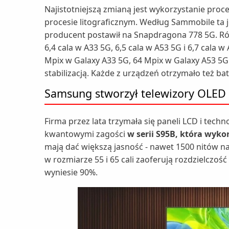
Najistotniejszą zmianą jest wykorzystanie proc
procesie litograficznym. Według Sammobile ta 
producent postawił na Snapdragona 778 5G. Ró
6,4 cala w A33 5G, 6,5 cala w A53 5G i 6,7 cala 
Mpix w Galaxy A33 5G, 64 Mpix w Galaxy A53 5G
stabilizacją. Każde z urządzeń otrzymało też b
Samsung stworzył telewizory OLED
Firma przez lata trzymała się paneli LCD i tech
kwantowymi zagości
w serii S95B, która wyk
mają dać większą jasność - nawet 1500 nitów n
w rozmiarze 55 i 65 cali zaoferują rozdzielczość
wyniesie 90%.