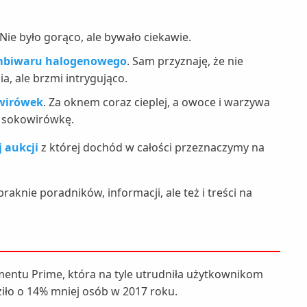
 Nie było gorąco, ale bywało ciekawie.
ombiwaru halogenowego
. Sam przyznaję, że nie
a, ale brzmi intrygująco.
owirówek
. Za oknem coraz cieplej, a owoce i warzywa
ć sokowirówkę.
 aukcji
z której dochód w całości przeznaczymy na
braknie poradników, informacji, ale też i treści na
entu Prime, która na tyle utrudniła użytkownikom
ło o 14% mniej osób w 2017 roku.