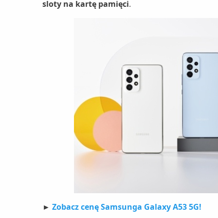
sloty na kartę pamięci
.
►
Zobacz cenę Samsunga Galaxy A53 5G!