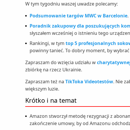
W tym tygodniu waszej uwadze polecamy:
Podsumowanie targów MWC w Barcelonie
.
Poradnik zakupowy dla poszukujących k
słyszałem wcześniej o istnieniu tego urządzeni
Rankingi, w tym
top 5 profesjonalnych sok
powinny tanieć. To dobry moment, by wybra
Zapraszam do wzięcia udziału w
charytatywnej
zbiórkę na rzecz Ukrainie.
Zapraszam też na
TikToka Videotestów
. Nie za
większym luzie.
Krótko i na temat
Amazon stworzył metodę rezygnacji z abonam
zakończenie umowy, by od Amazonu odchodzi