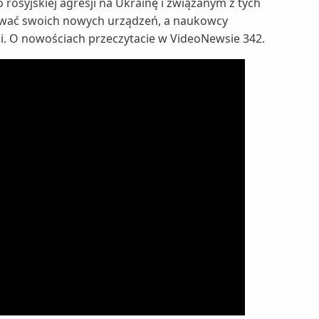
rosyjskiej agresji na Ukrainę i związanym z tych
zywać swoich nowych urządzeń, a naukowcy
. O nowościach przeczytacie w VideoNewsie 342.