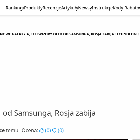
Rankingi
Produkty
Recenzje
Artykuły
Newsy
Instrukcje
Kody Rabat
NOWE GALAXY A, TELEWIZORY OLED OD SAMSUNGA, ROSJA ZABIJA TECHNOLOGIĘ 
 od Samsunga, Rosja zabija
ce
temu
Ocena:
(
0
)
(
0
)