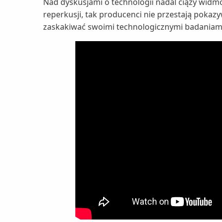
Nad dyskusjami o technologii nadal ciąży widmo 
reperkusji, tak producenci nie przestają poka
zaskakiwać swoimi technologicznymi badaniami