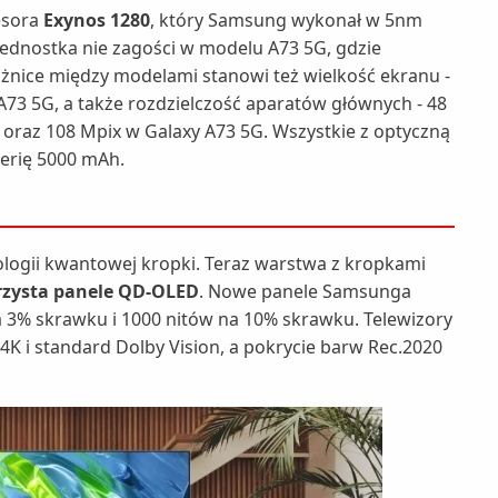
esora
Exynos 1280
, który Samsung wykonał w 5nm
jednostka nie zagości w modelu A73 5G, gdzie
żnice między modelami stanowi też wielkość ekranu -
w A73 5G, a także rozdzielczość aparatów głównych - 48
 oraz 108 Mpix w Galaxy A73 5G. Wszystkie z optyczną
aterię 5000 mAh.
nologii kwantowej kropki. Teraz warstwa z kropkami
orzysta panele QD-OLED
. Nowe panele Samsunga
a 3% skrawku i 1000 nitów na 10% skrawku. Telewizory
 4K i standard Dolby Vision, a pokrycie barw Rec.2020