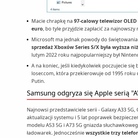
Macie chrapkę na
97-calowy telewizor OLED
euro
, bo tyle przyjdzie zapłacić za najnowszy
Microsoft ma jednak powody do świętowania
sprzedaż Xboxów Series S/X była wyższa niż
lutym 2022 roku najpopularniejszy był Ninten
A na koniec, jeśli kiedykolwiek poczujecie się 
loser.com, która przekierowuje od 1995 roku 
Putin.
Samsung odgryza się Apple serią "A
Najnowsi przedstawiciele serii - Galaxy A33 5G, 
aktualizacji systemu i 5 lat poprawek bezpiec
modelu A53 5G i A73 5G gniazda słuchawkowego,
ładowarek. Jednocześnie
wszystkie trzy telef