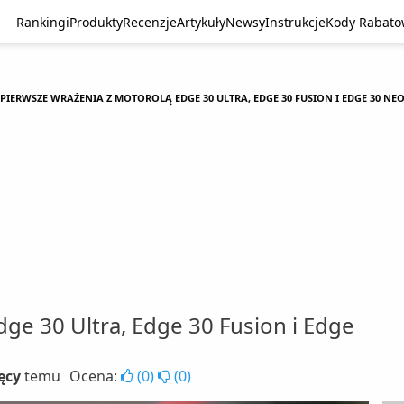
Rankingi
Produkty
Recenzje
Artykuły
Newsy
Instrukcje
Kody Rabat
PIERWSZE WRAŻENIA Z MOTOROLĄ EDGE 30 ULTRA, EDGE 30 FUSION I EDGE 30 NE
ge 30 Ultra, Edge 30 Fusion i Edge
ięcy
temu
Ocena:
(
0
)
(
0
)