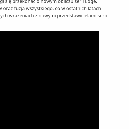
ł się przekonać o nowym obliczu serii Edge.
oraz fuzja wszystkiego, co w ostatnich latach
ych wrażeniach z nowymi przedstawicielami serii