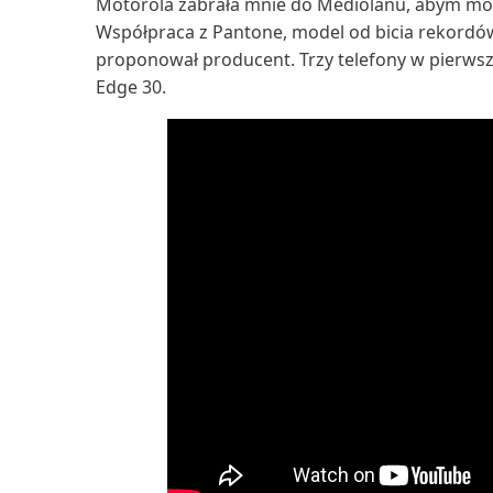
Motorola zabrała mnie do Mediolanu, abym móg
Współpraca z Pantone, model od bicia rekordów 
proponował producent. Trzy telefony w pierwsz
Edge 30.