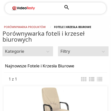
PORÓWNYWARKA PRODUKTÓW
FOTELE I KRZESŁA BIUROWE
Porównywarka foteli i krzeseł
biurowych
Kategorie
Filtry
Sprzęt biurowy
Najnowsze Fotele i Krzesła Biurowe
1 z 1
Bindownice
Dystrybutory wody
Faxy
Fotele i Krzesła Biurowe
Kalkulatory