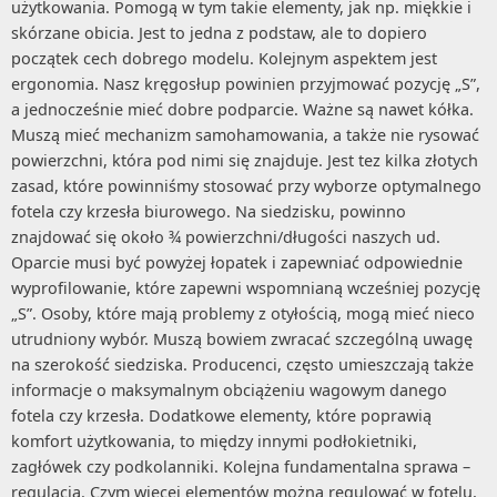
użytkowania. Pomogą w tym takie elementy, jak np. miękkie i
skórzane obicia. Jest to jedna z podstaw, ale to dopiero
początek cech dobrego modelu. Kolejnym aspektem jest
ergonomia. Nasz kręgosłup powinien przyjmować pozycję „S”,
a jednocześnie mieć dobre podparcie. Ważne są nawet kółka.
Muszą mieć mechanizm samohamowania, a także nie rysować
powierzchni, która pod nimi się znajduje. Jest tez kilka złotych
zasad, które powinniśmy stosować przy wyborze optymalnego
fotela czy krzesła biurowego. Na siedzisku, powinno
znajdować się około ¾ powierzchni/długości naszych ud.
Oparcie musi być powyżej łopatek i zapewniać odpowiednie
wyprofilowanie, które zapewni wspomnianą wcześniej pozycję
„S”. Osoby, które mają problemy z otyłością, mogą mieć nieco
utrudniony wybór. Muszą bowiem zwracać szczególną uwagę
na szerokość siedziska. Producenci, często umieszczają także
informacje o maksymalnym obciążeniu wagowym danego
fotela czy krzesła. Dodatkowe elementy, które poprawią
komfort użytkowania, to między innymi podłokietniki,
zagłówek czy podkolanniki. Kolejna fundamentalna sprawa –
regulacja. Czym więcej elementów można regulować w fotelu,