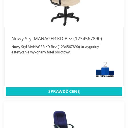
Kamery przemysłowe
Kasy fiskalne
Klimatyzatory kasetonowe
Kopiarki
Nowy Styl MANAGER KD Beż (1234567890)
Laminatory
Nowy Styl MANAGER KD Beż (1234567890) to wygodny i
estetycznie wykonany fotel obrotowy.
Liczarki pieniędzy
2
Niszczarki
Plotery
Prezentery
Rejestratory przemysłowe
SPRAWDŹ CENĘ
Skanery
Tablice interaktywne
Zamknij