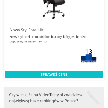
Nowy Styl Fotel Hit
Nowy Styl Fotel Hit to tani fotel biurowy, który jest bardzo
popularny na naszym rynku.
13
SPRAWDŹ CENĘ
r
k
l
a
m
a
e
Czy wiesz, że na VideoTesty.pl znajdziesz
największą bazę rankingów w Polsce?