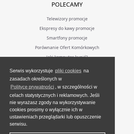
POLECAMY
Telewizory promocje
Ekspresy do kawy promocje
Smartfony promocje
Porównanie Ofert Komórkowych
Jaki komputer kupić?
Serwis wykorzystuje
pliki cookies
na
BĄDŹ NA BIEŻĄCO
zasadach określonych w
Polityce prywatności
, w szczególności w
Facebook
celach statystycznych i reklamowych. Jeśli
Grupa Testerzy Videotestów
nie wyrażasz zgody na wykorzystywanie
YouTube
cookies prosimy o wyłącznie ich w
ustawieniach przeglądarki lub opuszczenie
Twitter
serwisu.
Instagram