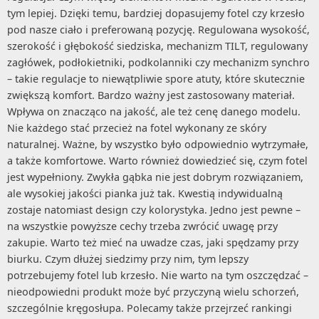
tym lepiej. Dzięki temu, bardziej dopasujemy fotel czy krzesło
pod nasze ciało i preferowaną pozycję. Regulowana wysokość,
szerokość i głębokość siedziska, mechanizm TILT, regulowany
zagłówek, podłokietniki, podkolanniki czy mechanizm synchro
– takie regulacje to niewątpliwie spore atuty, które skutecznie
zwiększą komfort. Bardzo ważny jest zastosowany materiał.
Wpływa on znacząco na jakość, ale też cenę danego modelu.
Nie każdego stać przecież na fotel wykonany ze skóry
naturalnej. Ważne, by wszystko było odpowiednio wytrzymałe,
a także komfortowe. Warto również dowiedzieć się, czym fotel
jest wypełniony. Zwykła gąbka nie jest dobrym rozwiązaniem,
ale wysokiej jakości pianka już tak. Kwestią indywidualną
zostaje natomiast design czy kolorystyka. Jedno jest pewne –
na wszystkie powyższe cechy trzeba zwrócić uwagę przy
zakupie. Warto też mieć na uwadze czas, jaki spędzamy przy
biurku. Czym dłużej siedzimy przy nim, tym lepszy
potrzebujemy fotel lub krzesło. Nie warto na tym oszczędzać –
nieodpowiedni produkt może być przyczyną wielu schorzeń,
szczególnie kręgosłupa. Polecamy także przejrzeć rankingi