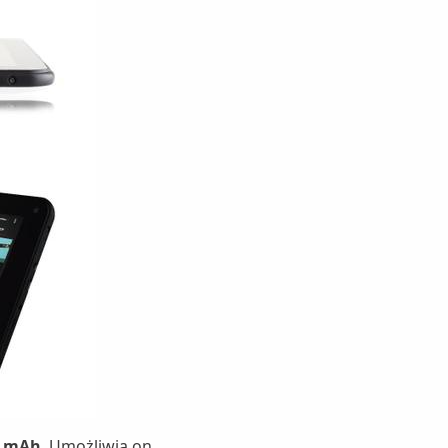
0 mAh
. Umożliwia on