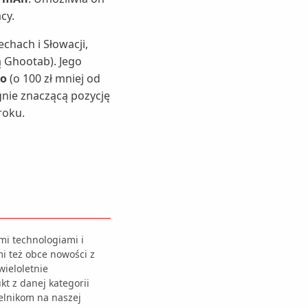
cy.
chach i Słowacji,
ą Ghootab). Jego
to
(o 100 zł mniej od
gnie znaczącą pozycję
roku.
mi technologiami i
i też obce nowości z
ieloletnie
t z danej kategorii
elnikom na naszej