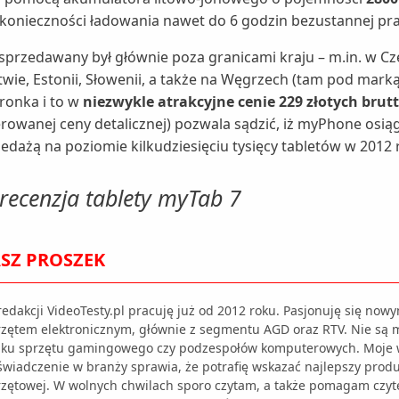
z konieczności ładowania nawet do 6 godzin bezustannej pra
przedawany był głównie poza granicami kraju – m.in. w Cze
Litwie, Estonii, Słowenii, a także na Węgrzech (tam pod mark
dronka i to w
niezwykle atrakcyjne cenie 229 złotych brut
owanej ceny detalicznej) pozwala sądzić, iż myPhone osią
zedażą na poziomie kilkudziesięciu tysięcy tabletów w 2012 
recenzja tablety myTab 7
SZ PROSZEK
edakcji VideoTesty.pl pracuję już od 2012 roku. Pasjonuję się nowy
rzętem elektronicznym, głównie z segmentu AGD oraz RTV. Nie są m
nku sprzętu gamingowego czy podzespołów komputerowych. Moje w
wiadczenie w branży sprawia, że potrafię wskazać najlepszy produk
rzętowej. W wolnych chwilach sporo czytam, a także pomagam czyt