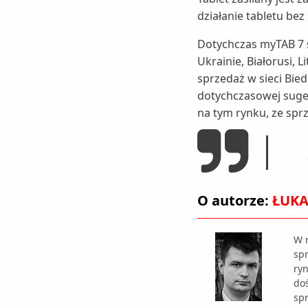
działanie tabletu be
Dotychczas myTAB 7 s
Ukrainie, Białorusi, 
sprzedaż w sieci Bie
dotychczasowej suger
na tym rynku, ze spr
O autorze:
ŁUKA
W r
sp
ry
doś
sp