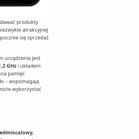
zedawać produkty
iezwykle atrakcyjnej
zpocznie się sprzedaż
m urządzenia jest
1,2 GHz
i układem
na pamięć
ało – wspomagają
 może wykorzystać
siedmiocalowy,