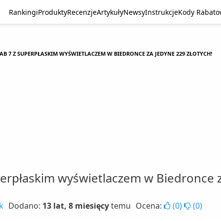
Rankingi
Produkty
Recenzje
Artykuły
Newsy
Instrukcje
Kody Rabat
AB 7 Z SUPERPŁASKIM WYŚWIETLACZEM W BIEDRONCE ZA JEDYNE 229 ZŁOTYCH!
erpłaskim wyświetlaczem w Biedronce z
k
Dodano:
13 lat, 8 miesięcy
temu
Ocena:
(
0
)
(
0
)