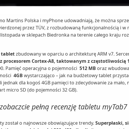
nimo Martins Polska i myPhone udowadniają, że można spr
wierdzonej przez TÜV, z rozbudowaną funkcjonalnością i w n
 listopada w sklepach Biedronka na terenie całego kraju ro
 tablet
zbudowany w oparciu o architekturę ARM v7. Serce
z procesorem Cortex-A8, taktowanym z częstotliwością 
400. Pamięć operacyjna o pojemności
512 MB
oraz wbudowa
ności
4GB
wystarczająco – jak na budżetowy tablet przyst
śli jednak dla kogoś 4GB pamięci to zdecydowanie za mało,
rt micro SD (do pojemności 32 GB).
zobaczcie pełną recenzję tabletu myTab7
ty został o najnowsze obowiązujące trendy.
Superpłaski, 