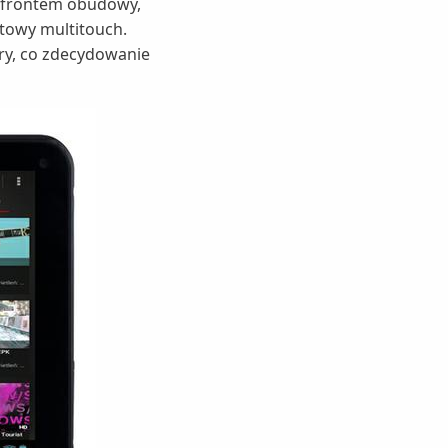
z frontem obudowy,
ktowy multitouch.
ry, co zdecydowanie