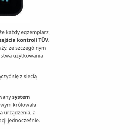
 że każdy egzemplarz
zejścia kontroli TÜV
.
aży, ze szczególnym
eństwa użytkowania
ączyć się z siecią
owany
system
owym królowała
a urządzenia, a
cji jednocześnie.