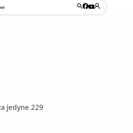
owe
a jedyne 229