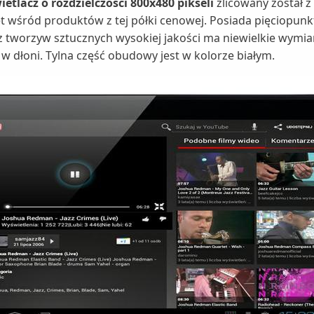
tlacz o rozdzielczości 800x480 pikseli
zlicowany został 
et wśród produktów z tej półki cenowej. Posiada pięciopun
 tworzyw sztucznych wysokiej jakości ma niewielkie wymia
 w dłoni. Tylna część obudowy jest w kolorze białym.