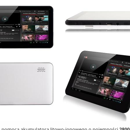
t za pomocą akumulatora litowo-jonowego o pojemności
280