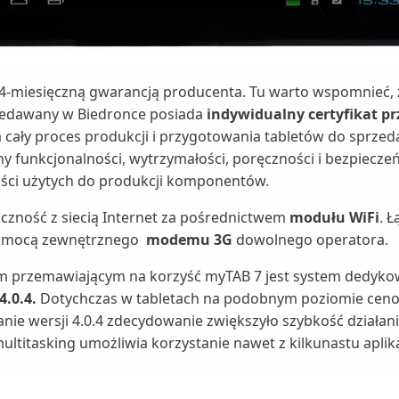
 24-miesięczną gwarancją producenta. Tu warto wspomnieć,
zedawany w Biedronce posiada
indywidualny certyfikat pr
cały proces produkcji i przygotowania tabletów do sprzed
 funkcjonalności, wytrzymałości, poręczności i bezpiecz
ości użytych do produkcji komponentów.
czność z siecią Internet za pośrednictwem
modułu WiFi
. Ł
omocą zewnętrznego
modemu 3G
dowolnego operatora.
przemawiającym na korzyść myTAB 7 jest system dedyk
4.0.4.
Dotychczas w tabletach na podobnym poziomie cen
anie wersji 4.0.4 zdecydowanie zwiększyło szybkość działani
ultitasking umożliwia korzystanie nawet z kilkunastu aplika