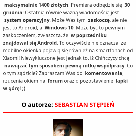
maksymalnie 1400 złotych
. Premiera odbędzie się
30
grudnia
! Ostatnią równie ważną wiadomością jest
system operacyjny
. Może Was tym
zaskoczę
, ale nie
jest to Android, a
Windows 10
. Może być to pewnym
zaskoczeniem, zwłaszcza, że
w poprzedniku
znajdował się Android
. To oczywiście nie oznacza, że
mobilne okienka pojawią się również na smartfonach od
Xiaomi! Niewykluczone jest jednak to, iż Chińczycy chcą
nawiązać tym sposobem pewną nitkę współpracy
. Co
o tym sądzicie? Zapraszam Was do
komentowania
,
rzucenia okiem na
forum
oraz o pozostawienie
łapki
w górę! ;)
O autorze:
SEBASTIAN STĘPIEŃ