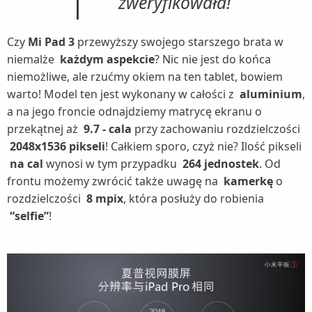
zweryfikowała!
Czy
Mi Pad 3
przewyższy swojego starszego brata w
niemalże
każdym aspekcie
? Nic nie jest do końca
niemożliwe, ale rzućmy okiem na ten tablet, bowiem
warto! Model ten jest wykonany w całości z
aluminium
,
a na jego froncie odnajdziemy matrycę ekranu o
przekątnej aż
9.7 - cala
przy zachowaniu rozdzielczości
2048x1536 pikseli
! Całkiem sporo, czyż nie? Ilość pikseli
na cal
wynosi w tym przypadku
264 jednostek
. Od
frontu możemy zwrócić także uwagę na
kamerkę
o
rozdzielczości
8 mpix
, która posłuży do robienia
“selfie”
!