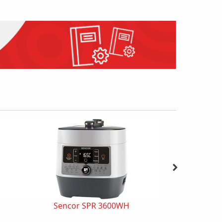
Sencor SPR 3600WH
Camry