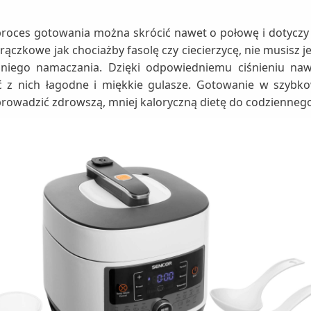
proces gotowania można skrócić nawet o połowę i dotyczy
trączkowe jak chociażby fasolę czy ciecierzycę, nie musisz 
dniego namaczania. Dzięki odpowiedniemu ciśnieniu nawe
ć z nich łagodne i miękkie gulasze. Gotowanie w szyb
wprowadzić zdrowszą, mniej kaloryczną dietę do codzienne