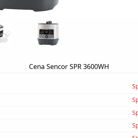
Cena Sencor SPR 3600WH
S
S
S
S
S