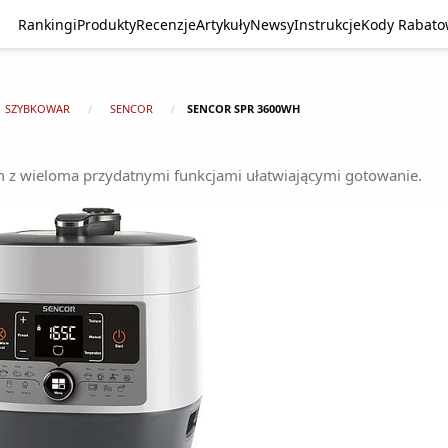
Rankingi
Produkty
Recenzje
Artykuły
Newsy
Instrukcje
Kody Rabat
SZYBKOWAR
SENCOR
SENCOR SPR 3600WH
 z wieloma przydatnymi funkcjami ułatwiającymi gotowanie.