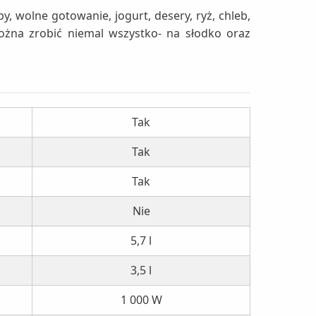
, wolne gotowanie, jogurt, desery, ryż, chleb,
ożna zrobić niemal wszystko- na słodko oraz
Tak
Tak
Tak
Nie
5,7 l
3,5 l
1 000 W