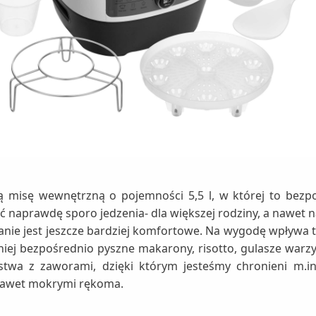
ą misę wewnętrzną o pojemności 5,5 l, w której to bezp
 naprawdę sporo jedzenia- dla większej rodziny, a nawet na
anie jest jeszcze bardziej komfortowe. Na wygodę wpływa t
iej bezpośrednio pyszne makarony, risotto, gulasze warzy
wa z zaworami, dzięki którym jesteśmy chronieni m.in.
 nawet mokrymi rękoma.