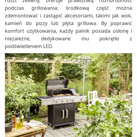
ruszt żeliwny, oferuje prawdziwą różnorodność
podczas grillowania: środkową część można
zdemontować i zastąpić akcesoriami, takimi jak wok,
kamień do pizzy lub płyta grillowa. By poprawić
komfort użytkowania, każdy palnik posiada osłonę i
niezależne, dedykowane mu pokrętło z
podświetleniem LED.