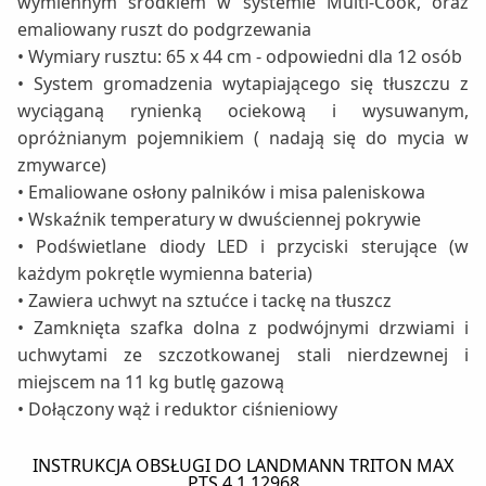
wymiennym środkiem w systemie Multi-Cook, oraz
emaliowany ruszt do podgrzewania
• Wymiary rusztu: 65 x 44 cm - odpowiedni dla 12 osób
• System gromadzenia wytapiającego się tłuszczu z
wyciąganą rynienką ociekową i wysuwanym,
opróżnianym pojemnikiem ( nadają się do mycia w
zmywarce)
• Emaliowane osłony palników i misa paleniskowa
• Wskaźnik temperatury w dwuściennej pokrywie
• Podświetlane diody LED i przyciski sterujące (w
każdym pokrętle wymienna bateria)
• Zawiera uchwyt na sztućce i tackę na tłuszcz
• Zamknięta szafka dolna z podwójnymi drzwiami i
uchwytami ze szczotkowanej stali nierdzewnej i
miejscem na 11 kg butlę gazową
• Dołączony wąż i reduktor ciśnieniowy
INSTRUKCJA OBSŁUGI DO LANDMANN TRITON MAX
PTS 4.1 12968